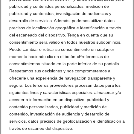
publicidad y contenidos personalizados, medición de
publicidad y contenidos, investigación de audiencias y
desarrollo de servicios. Además, podemos utilizar datos
precisos de localización geográfica e identificación a través
Xàbia recupera una tradición: el Riurau d’Arnauda
del escaneado del dispositivo. Tenga en cuenta que su
volverá a humear con l’escaldà de la pansa
consentimiento será válido en todos nuestros subdominios.
06 de agosto de 2026
Puede cambiar o retirar su consentimiento en cualquier
momento haciendo clic en el botón «Preferencias de
consentimiento» situado en la parte inferior de su pantalla.
Respetamos sus decisiones y nos comprometemos a
ofrecerle una experiencia de navegación transparente y
segura. Los terceros proveedores procesan datos para los
siguientes fines y características especiales: almacenar y/o
acceder a información en un dispositivo, publicidad y
contenido personalizados, publicidad y medición de
contenido, investigación de audiencia y desarrollo de
servicios, datos precisos de geolocalización e identificación a
través de escaneo del dispositivo.