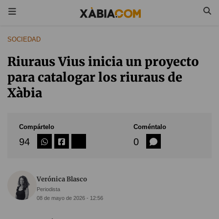
SOCIEDAD
Riuraus Vius inicia un proyecto
para catalogar los riuraus de
Xàbia
Compártelo
Coméntalo
94
0
Verónica Blasco
Periodista
08 de mayo de 2026 - 12:56