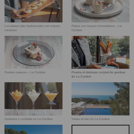
Los platos más tradicionales con toques
Platos con toques innovadores – La
creativos
Cumbre
Prueba el delicioso cocktail de gambas
Postres caseros – La Cumbre
de La Cumbre
Sorbetes y cocktails en La Cumbre
Vistas al mar en La Cumbre