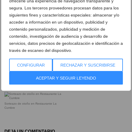
ofrecerle una experiencia de navegación transparente y
segura. Los terceros proveedores procesan datos para los
Platos sabrosos y originales en
Refréscate en la piscina tras saborear
Restaurante La Cumbre
deliciosos platos
siguientes fines y características especiales: almacenar y/o
acceder a información en un dispositivo, publicidad y
contenido personalizados, publicidad y medición de
Restaurante La Cumbre te ofrece platos y
Restaurante La Cumbre te ofrece
sabores únicos
contenido, investigación de audiencia y desarrollo de
deliciosos cócteles para disfrutar de su
servicios, datos precisos de geolocalización e identificación a
piscina
través de escaneo del dispositivo.
Saborea deliciosas bebidas en este
Saborea deliciosos platos de pescado
CONFIGURAR
RECHAZAR Y SUSCRIBIRSE
restaurante ideal para el verano
fresco
ACEPTAR Y SEGUIR LEYENDO
Una gran delicia para tu paladar
Un acogedor espacio para una buena
comida en Benitachell
Sorteazo de otoño en Restaurante La
Cumbre
DEJA UN COMENTARIO