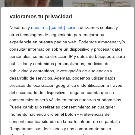
Valoramos tu privacidad
Nosotros y
nuestros {{count}} socios
utilizamos cookies y
otras tecnologías de seguimiento para mejorar su
Creaciones innovadoras y sabrosas
Descubre este restaurante con piscina en
Benitachell
experiencia en nuestra página web. Podemos almacenar y/o
consultar información sobre un dispositivo y procesar datos
personales, como su dirección IP y datos de búsqueda, para
Disfruta de un cóctel con vistas a la
Disfruta de un delicioso plato de carne en
piscina
La Cumbre
publicidad y contenidos personalizados, medición de
publicidad y contenidos, investigación de audiencias y
desarrollo de servicios. Además, podemos utilizar datos
La mejor forma de refrescarse es con un
Marisco de gran calidad en este
cóctel de Restaurante La Cumbre
restaurante de Benitachell
precisos de localización geográfica e identificación a través
del escaneado del dispositivo. Tenga en cuenta que su
consentimiento será válido en todos nuestros subdominios.
Platos preparados con gran esmero y
atención
Puede cambiar o retirar su consentimiento en cualquier
momento haciendo clic en el botón «Preferencias de
consentimiento» situado en la parte inferior de su pantalla.
Pescado fresco cada día en La Cumbre
Respetamos sus decisiones y nos comprometemos a