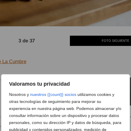
3 de 37
FOTO SIGUIENTE
e La Cumbre
Valoramos tu privacidad
 Benitatxell
Nosotros y
nuestros {{count}} socios
utilizamos cookies y
otras tecnologías de seguimiento para mejorar su
experiencia en nuestra página web. Podemos almacenar y/o
Carne de calidad – La Cumbre
Cocina creativa en La Cumbre
consultar información sobre un dispositivo y procesar datos
personales, como su dirección IP y datos de búsqueda, para
 mar en
Comer pescado fresco en
Los arroces más sabrosos en
publicidad y contenidos personalizados, medición de
Benitatxell
Benitatxell