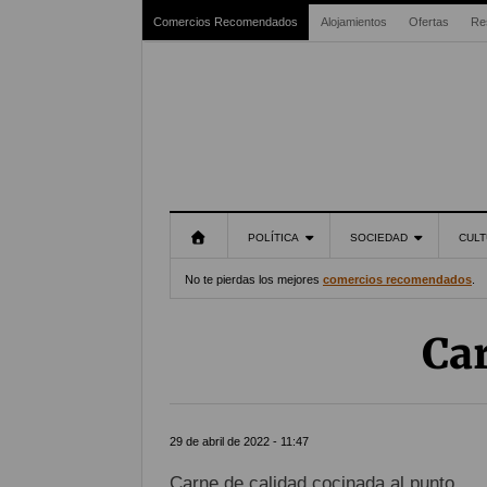
Comercios Recomendados
Alojamientos
Ofertas
Re
POLÍTICA
SOCIEDAD
CULT
No te pierdas los mejores
comercios recomendados
.
Ca
29 de abril de 2022 - 11:47
Carne de calidad cocinada al punto