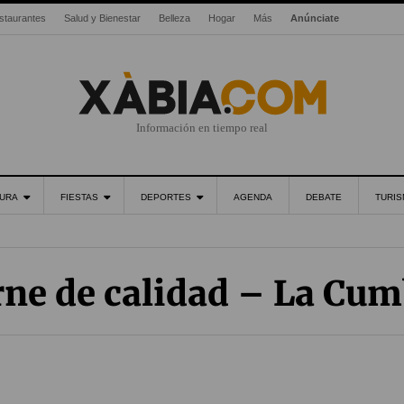
staurantes
Salud y Bienestar
Belleza
Hogar
Más
Anúnciate
Información en tiempo real
URA
FIESTAS
DEPORTES
AGENDA
DEBATE
TURI
rne de calidad – La Cum