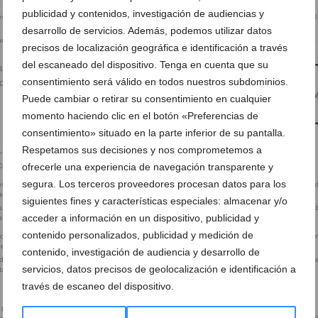
publicidad y contenidos, investigación de audiencias y
desarrollo de servicios. Además, podemos utilizar datos
Postres caseros – La Cumbre
innovadores – La
Prueba el delicioso cocktail de
precisos de localización geográfica e identificación a través
gambas de La Cumbre
del escaneado del dispositivo. Tenga en cuenta que su
consentimiento será válido en todos nuestros subdominios.
a Cumbre
Zona de terraza con piscina en
Puede cambiar o retirar su consentimiento en cualquier
Restaurante La Cumbre
momento haciendo clic en el botón «Preferencias de
consentimiento» situado en la parte inferior de su pantalla.
Restaurante La Cumbre logo
Respetamos sus decisiones y nos comprometemos a
ofrecerle una experiencia de navegación transparente y
 Cumbre
Sorteo La Cumbre
segura. Los terceros proveedores procesan datos para los
siguientes fines y características especiales: almacenar y/o
aurante con
Disfruta de un cóctel con vistas a la
Disfruta de un delicioso plato 
acceder a información en un dispositivo, publicidad y
ll
piscina
carne en La Cumbre
contenido personalizados, publicidad y medición de
contenido, investigación de audiencia y desarrollo de
idad en este
Pescado fresco cada día en La
Platos preparados con gran e
servicios, datos precisos de geolocalización e identificación a
tachell
Cumbre
y atención
través de escaneo del dispositivo.