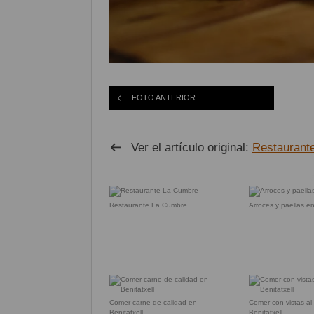
FOTO ANTERIOR
Ver el artículo original:
Restaurant
Restaurante La Cumbre
Arroces y paellas en
Comer carne de calidad en
Comer con vistas al
Benitatxell
Benitatxell