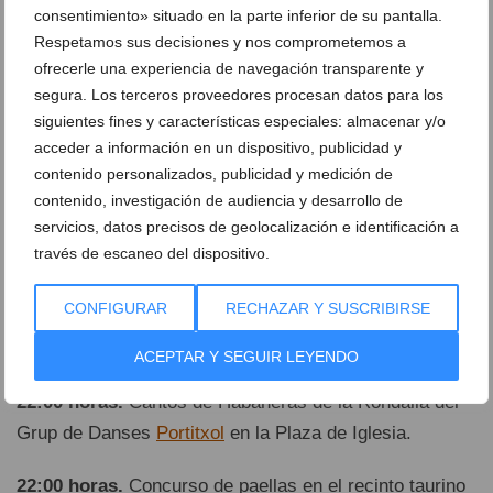
organizado por las Peñas 'EI PATROCINI' y 'D'ON NO
consentimiento» situado en la parte inferior de su pantalla.
HI HA NO SE'N POT TRAURE'. Habrá servicio de
Respetamos sus decisiones y nos comprometemos a
barra.
ofrecerle una experiencia de navegación transparente y
segura. Los terceros proveedores procesan datos para los
18:00 horas.
Entrada de 'Carretons y carretó embolat'
siguientes fines y características especiales: almacenar y/o
acceder a información en un dispositivo, publicidad y
para los niños.
contenido personalizados, publicidad y medición de
contenido, investigación de audiencia y desarrollo de
19:00 horas.
Entrada de toros y vacas de la ganadería
servicios, datos precisos de geolocalización e identificación a
Benavent. A continuación, concurso de ganadería con
través de escaneo del dispositivo.
Hnos. Cali.
CONFIGURAR
RECHAZAR Y SUSCRIBIRSE
21:45 horas.
. Entrada de toros con la ganadería La
Paloma.
ACEPTAR Y SEGUIR LEYENDO
22:00 horas.
Cantos de Habaneras de la Rondalla del
Grup de Danses
Portitxol
en la Plaza de Iglesia.
22:00 horas.
Concurso de paellas en el recinto taurino