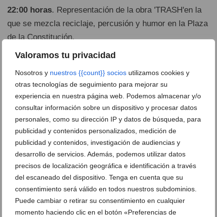
22:00 horas
. Representación de la obra 'TRASH'en la
que se mezcla reciclaje, percusión y humor en la Plaza
de la Constitución.
Valoramos tu privacidad
23:45 horas
. Entrada de toros y vacas de la Ganadería
Nosotros y
nuestros {{count}} socios
utilizamos cookies y
Els Coves. A continuación, desafío de ganaderías La
otras tecnologías de seguimiento para mejorar su
Paloma i Els Coves con un toro y tres vacas de cada
experiencia en nuestra página web. Podemos almacenar y/o
ramadería.
consultar información sobre un dispositivo y procesar datos
personales, como su dirección IP y datos de búsqueda, para
00:30 horas
. Discomóvil 'Fogueres Musicón' en el
publicidad y contenidos personalizados, medición de
recinto taurino con DJ Javi Mengu hasta las 03:00
publicidad y contenidos, investigación de audiencias y
horas
desarrollo de servicios. Además, podemos utilizar datos
precisos de localización geográfica e identificación a través
del escaneado del dispositivo. Tenga en cuenta que su
Lunes 17 de junio
consentimiento será válido en todos nuestros subdominios.
Puede cambiar o retirar su consentimiento en cualquier
16:00 horas.
Torneo de Pilota al Trinquet de Xàbia
momento haciendo clic en el botón «Preferencias de