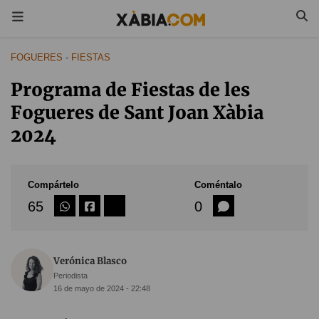
FOGUERES
-
FIESTAS
Programa de Fiestas de les
Fogueres de Sant Joan Xàbia
2024
Compártelo
Coméntalo
65
0
Verónica Blasco
Periodista
16 de mayo de 2024 - 22:48