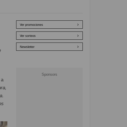
Ver promociones
Ver sorteos
Newsletter
e
 a
ra,
a.
os