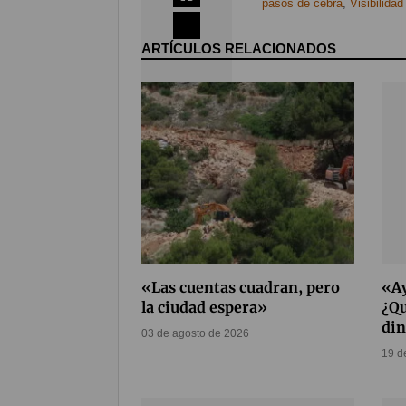
pasos de cebra
,
Visibilida
ARTÍCULOS RELACIONADOS
Coméntalo
4
«Las cuentas cuadran, pero
«A
la ciudad espera»
¿Qu
di
03 de agosto de 2026
19 d