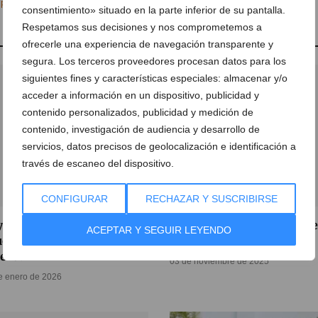
d pasos de peatones
consentimiento» situado en la parte inferior de su pantalla.
Respetamos sus decisiones y nos comprometemos a
ofrecerle una experiencia de navegación transparente y
segura. Los terceros proveedores procesan datos para los
siguientes fines y características especiales: almacenar y/o
acceder a información en un dispositivo, publicidad y
contenido personalizados, publicidad y medición de
contenido, investigación de audiencia y desarrollo de
servicios, datos precisos de geolocalización e identificación a
través de escaneo del dispositivo.
CONFIGURAR
RECHAZAR Y SUSCRIBIRSE
yuntamiento de Xàbia:
«Convertir un problema 
ACEPTAR Y SEGUIR LEYENDO
é hacen con nuestro
activo»
nero?
03 de noviembre de 2025
e enero de 2026