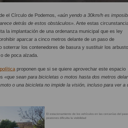
e el Círculo de Podemos,
«aún yendo a 30km/h es imposib
parece detrás de estos obstáculos»
. Ante estas circunstanci
ta la implantación de una ordenanza municipal que es ley
prohibir aparcar a cinco metros delante de un paso de
 soterrar los contenedores de basura y sustituir los arbust
 o de poca alzada.
política
proponen que si se quiere aprovechar este espacio
os
«que sean para bicicletas o motos hasta dos metros dela
moto o una bicicleta no impide la visión, incluso para ver a 
El estacionamiento de los vehículos en las cercanías del pas
peatones dificulta la visibilidad