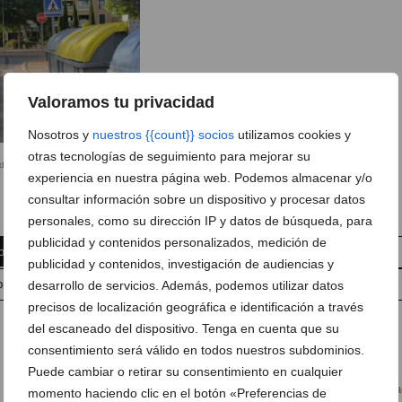
Valoramos tu privacidad
Nosotros y
nuestros {{count}} socios
utilizamos cookies y
otras tecnologías de seguimiento para mejorar su
s de peatones
experiencia en nuestra página web. Podemos almacenar y/o
consultar información sobre un dispositivo y procesar datos
personales, como su dirección IP y datos de búsqueda, para
publicidad y contenidos personalizados, medición de
omentarios
Suscríbete a la newsletter
publicidad y contenidos, investigación de audiencias y
pp
Anúnciate en javea.com
Envía tu noticia
desarrollo de servicios. Además, podemos utilizar datos
precisos de localización geográfica e identificación a través
del escaneado del dispositivo. Tenga en cuenta que su
consentimiento será válido en todos nuestros subdominios.
Puede cambiar o retirar su consentimiento en cualquier
,
Círculo Podemos
,
Pasos de cebra
,
Pasos de peatones
,
Podemos
,
Visibilid
momento haciendo clic en el botón «Preferencias de