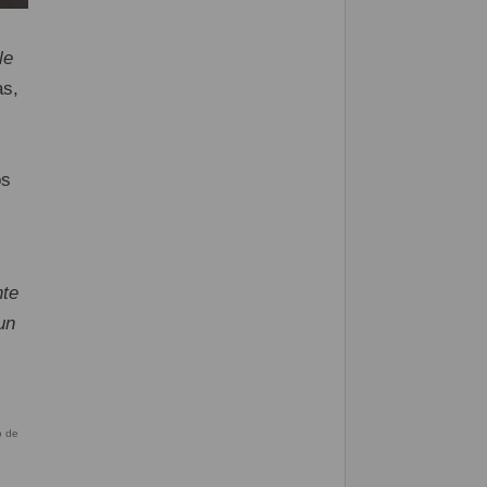
le
as,
os
nte
un
o de