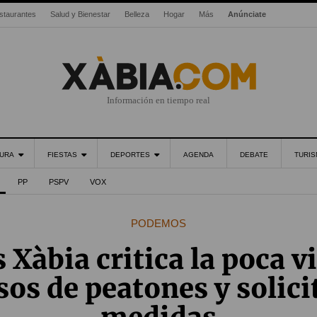
staurantes
Salud y Bienestar
Belleza
Hogar
Más
Anúnciate
Información en tiempo real
URA
FIESTAS
DEPORTES
AGENDA
DEBATE
TURI
PP
PSPV
VOX
PODEMOS
Xàbia critica la poca vi
sos de peatones y solic