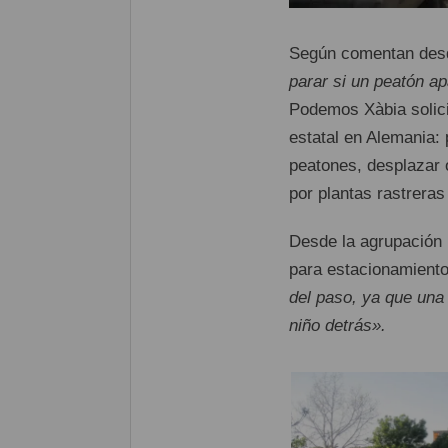
Según comentan desd
parar si un peatón a
Podemos Xàbia solici
estatal en Alemania: 
peatones, desplazar o
por plantas rastreras
Desde la agrupación
para estacionamient
del paso, ya que una 
niño detrás».