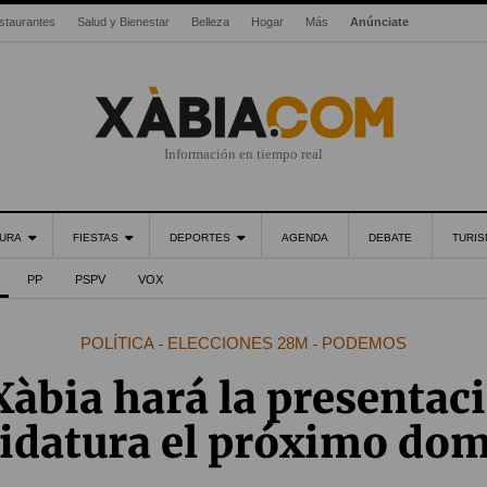
staurantes
Salud y Bienestar
Belleza
Hogar
Más
Anúnciate
Información en tiempo real
URA
FIESTAS
DEPORTES
AGENDA
DEBATE
TURI
PP
PSPV
VOX
POLÍTICA
ELECCIONES 28M
PODEMOS
-
-
àbia hará la presentaci
idatura el próximo do