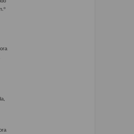
ndo
n.º
dora
,
da,
ora