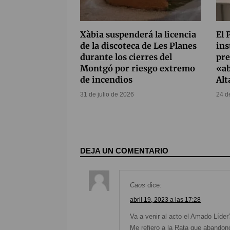
Xàbia suspenderá la licencia
El 
de la discoteca de Les Planes
ins
durante los cierres del
pre
Montgó por riesgo extremo
«a
de incendios
Al
31 de julio de 2026
24 d
DEJA UN COMENTARIO
Caos
dice:
abril 19, 2023 a las 17:28
Va a venir al acto el Amado Líder
Me refiero a la Rata que abandonó