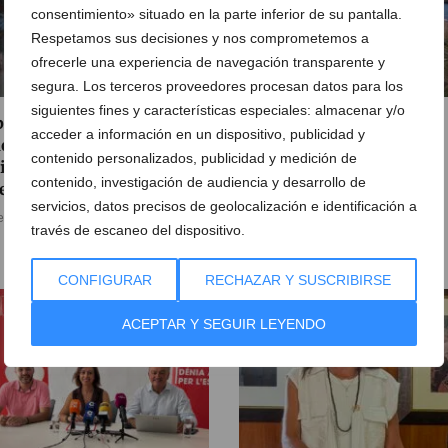
consentimiento» situado en la parte inferior de su pantalla.
Respetamos sus decisiones y nos comprometemos a
ofrecerle una experiencia de navegación transparente y
segura. Los terceros proveedores procesan datos para los
siguientes fines y características especiales: almacenar y/o
ia estudia endurecer la
Xàbia propone instalar
acceder a información en un dispositivo, publicidad y
enanza de terrazas ante
cañones de agua en el
contenido personalizados, publicidad y medición de
 incumplimientos
Montgó para reforzar la
contenido, investigación de audiencia y desarrollo de
ectados
protección frente a
servicios, datos precisos de geolocalización e identificación a
incendios
e julio de 2026
través de escaneo del dispositivo.
31 de julio de 2026
CONFIGURAR
RECHAZAR Y SUSCRIBIRSE
ACEPTAR Y SEGUIR LEYENDO