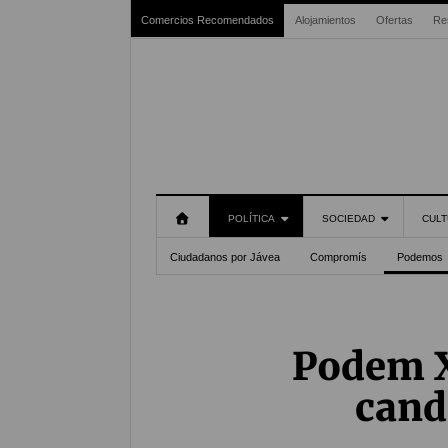
Comercios Recomendados
Alojamientos
Ofertas
Re
POLÍTICA
SOCIEDAD
CULT
Ciudadanos por Jávea
Compromís
Podemos
Podem X
cand