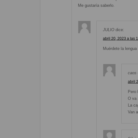
Me gustaría saberlo.
JULIO
dice:
abril 20, 2023 a las 
Muérdete la lengua 
caos
abril 
Pero 
O va 
La ca
Van a