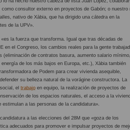
o lo ha hecho nuestro cabeza de lista Juan López, colabora
 como consultor externo en proyectos de Gabón; o nuestro 
alles, nativo de Xàbia, que ha dirigido una cátedra en la
rtes de la UPV».
«es la fuerza que transforma. Igual que tras décadas de
E en el Congreso, los cambios reales para la gente trabaja
 (eliminación de contratos basura, aumento salario mínimo
e energía de los más bajos en Europa, etc.), Xàbia también
transformadora de Podem para crear vivienda asequible,
defender su belleza natural de la vorágine constructora. La
social, el
trabajo
en equipo, la realización de proyectos de
conservación de los espacios naturales, el acceso a la vivien
 estimulan a las personas de la candidatura».
andidatura a las elecciones del 28M que «goza de los
tica adecuados para promover e impulsar proyectos de mej