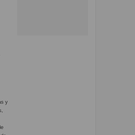
as y
s,
de