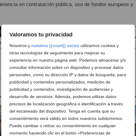
eriencia en contratación pública, uso de fondos europeos y
omentarios
Suscríbete a la newsletter
Valoramos tu privacidad
pp
Anúnciate en javea.com
Envía tu noticia
Nosotros y
nuestros {{count}} socios
utilizamos cookies y
otras tecnologías de seguimiento para mejorar su
experiencia en nuestra página web. Podemos almacenar y/o
consultar información sobre un dispositivo y procesar datos
personales, como su dirección IP y datos de búsqueda, para
Elecciones 28M
,
Podemos
,
Podem
publicidad y contenidos personalizados, medición de
publicidad y contenidos, investigación de audiencias y
desarrollo de servicios. Además, podemos utilizar datos
precisos de localización geográfica e identificación a través
del escaneado del dispositivo. Tenga en cuenta que su
consentimiento será válido en todos nuestros subdominios.
Puede cambiar o retirar su consentimiento en cualquier
momento haciendo clic en el botón «Preferencias de