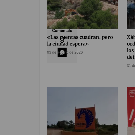
Coméntalo
«Las cuentas cuadran, pero
Xàb
9
la ciudad espera»
ord
los
03 de agosto de 2026
det
31 d