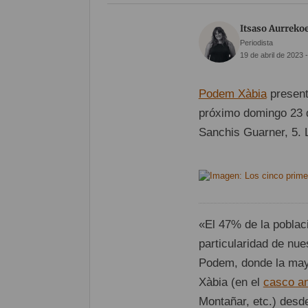
Itsaso Aurrekoe
Periodista
19 de abril de 2023 
Podem Xàbia
present
próximo domingo 23 d
Sanchis Guarner, 5. L
«El 47% de la poblac
particularidad de nue
Podem, donde la mayor
Xàbia (en el
casco an
Montañar, etc.) des