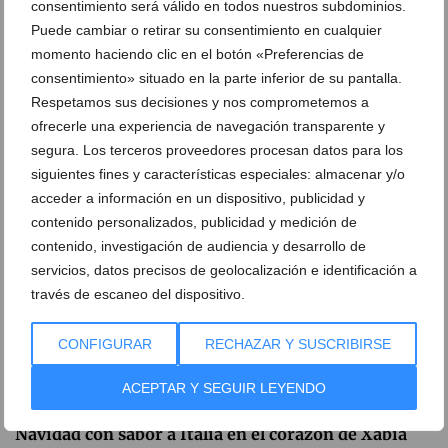
consentimiento será válido en todos nuestros subdominios.
Puede cambiar o retirar su consentimiento en cualquier
Clasificado en:
Comercios y Servicios
,
Italianos / Pizzerías
,
Restaurantes
,
Cocina tradicional italiana
,
Conectar Italia y Xàbia
,
El
momento haciendo clic en el botón «Preferencias de
peso de la tradición
,
Restaurante Da Giulia
consentimiento» situado en la parte inferior de su pantalla.
Respetamos sus decisiones y nos comprometemos a
ARTÍCULOS RELACIONADOS
ofrecerle una experiencia de navegación transparente y
segura. Los terceros proveedores procesan datos para los
siguientes fines y características especiales: almacenar y/o
acceder a información en un dispositivo, publicidad y
contenido personalizados, publicidad y medición de
contenido, investigación de audiencia y desarrollo de
servicios, datos precisos de geolocalización e identificación a
través de escaneo del dispositivo.
CONFIGURAR
RECHAZAR Y SUSCRIBIRSE
ACEPTAR Y SEGUIR LEYENDO
Navidad con sabor a Italia en el corazón de Xàbia