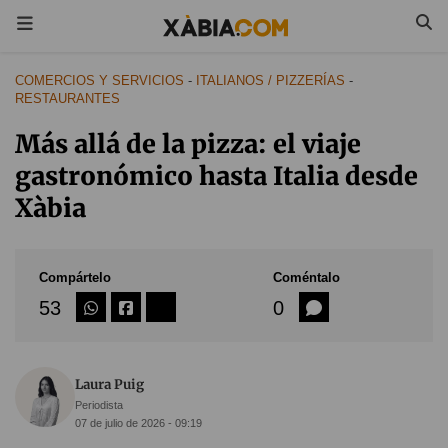
COMERCIOS Y SERVICIOS
-
ITALIANOS / PIZZERÍAS
-
RESTAURANTES
Más allá de la pizza: el viaje
gastronómico hasta Italia desde
Xàbia
Compártelo
Coméntalo
53
0
Laura Puig
Periodista
07 de julio de 2026 - 09:19