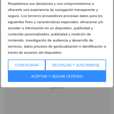
Respetamos sus decisiones y nos comprometemos a
ofrecerle una experiencia de navegación transparente y
segura. Los terceros proveedores procesan datos para los
siguientes fines y características especiales: almacenar y/o
acceder a información en un dispositivo, publicidad y
contenido personalizados, publicidad y medición de
contenido, investigación de audiencia y desarrollo de
Ver promociones
servicios, datos precisos de geolocalización e identificación a
través de escaneo del dispositivo.
Ver sorteos
Newsletter
CONFIGURAR
RECHAZAR Y SUSCRIBIRSE
ACEPTAR Y SEGUIR LEYENDO