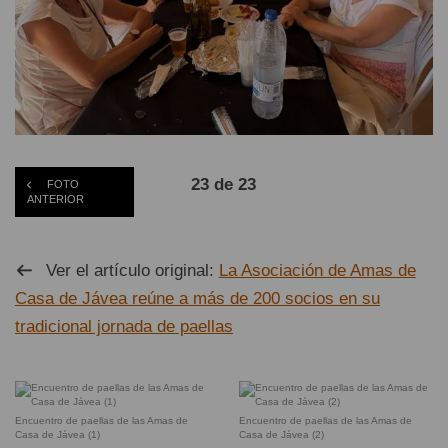
23 de 23
FOTO
ANTERIOR
Ver el artículo original:
La Asociación de Amas de
Casa de Jávea reúne a más de 200 socios en su
tradicional jornada de paellas
Encuentro de paellas de las Amas de
Encuentro de paellas de las Amas de
Casa de Jávea (1)
Casa de Jávea (2)