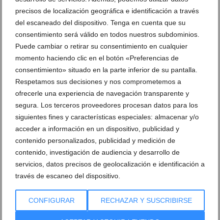
precisos de localización geográfica e identificación a través
del escaneado del dispositivo. Tenga en cuenta que su
Cadena humana en Xàbia por la
Cadena humana en Xàbia por la
consentimiento será válido en todos nuestros subdominios.
educación pública (4)
educación pública (5)
Puede cambiar o retirar su consentimiento en cualquier
momento haciendo clic en el botón «Preferencias de
Cadena humana en Xàbia por la
Cadena humana en Xàbia por la
consentimiento» situado en la parte inferior de su pantalla.
educación pública (6)
educación pública (7)
Respetamos sus decisiones y nos comprometemos a
ofrecerle una experiencia de navegación transparente y
Cadena humana en Xàbia por la
Cadena humana en Xàbia por la
segura. Los terceros proveedores procesan datos para los
educación pública (8)
educación pública (9)
siguientes fines y características especiales: almacenar y/o
acceder a información en un dispositivo, publicidad y
Cadena humana en Xàbia por la
Cadena humana en Xàbia por la
contenido personalizados, publicidad y medición de
educación pública (10)
educación pública (1)
contenido, investigación de audiencia y desarrollo de
servicios, datos precisos de geolocalización e identificación a
través de escaneo del dispositivo.
DEJA UN COMENTARIO
CONFIGURAR
RECHAZAR Y SUSCRIBIRSE