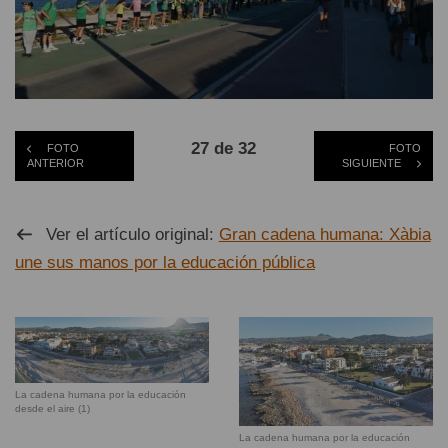
27 de 32
FOTO
FOTO
ANTERIOR
SIGUIENTE
Ver el artículo original:
Gran cadena humana: Xàbia
une sus manos por la educación pública
La cadena humana por la educación
desde el aire (1)
La cadena humana por la educación