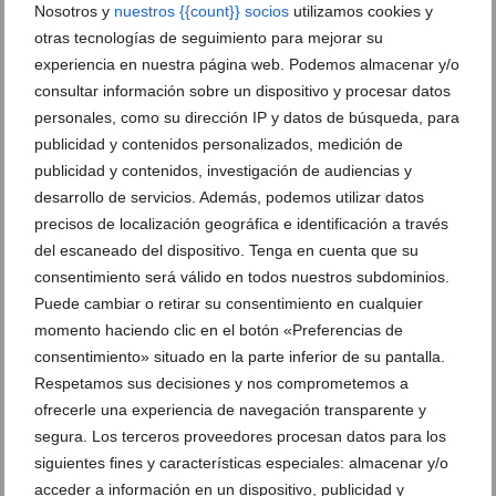
Nosotros y
nuestros {{count}} socios
utilizamos cookies y
otras tecnologías de seguimiento para mejorar su
experiencia en nuestra página web. Podemos almacenar y/o
Concentración de docentes, familiares y
Concentración de docentes, familiares y
vecinos para la cadena humana en Xàbia
vecinos para la cadena humana en Xàbia
consultar información sobre un dispositivo y procesar datos
en defensa de la educación (16)
en defensa de la educación (17)
personales, como su dirección IP y datos de búsqueda, para
publicidad y contenidos personalizados, medición de
publicidad y contenidos, investigación de audiencias y
Concentración de docentes, familiares y
Concentración de docentes, familiares y
vecinos para la cadena humana en Xàbia
vecinos para la cadena humana en Xàbia
desarrollo de servicios. Además, podemos utilizar datos
en defensa de la educación (18)
en defensa de la educación
precisos de localización geográfica e identificación a través
del escaneado del dispositivo. Tenga en cuenta que su
Cadena humana en Xàbia por la
Cadena humana en Xàbia por la
consentimiento será válido en todos nuestros subdominios.
educación pública (2)
educación pública (3)
Puede cambiar o retirar su consentimiento en cualquier
momento haciendo clic en el botón «Preferencias de
Cadena humana en Xàbia por la
Cadena humana en Xàbia por la
consentimiento» situado en la parte inferior de su pantalla.
educación pública (4)
educación pública (5)
Respetamos sus decisiones y nos comprometemos a
ofrecerle una experiencia de navegación transparente y
Cadena humana en Xàbia por la
segura. Los terceros proveedores procesan datos para los
educación pública (7)
siguientes fines y características especiales: almacenar y/o
acceder a información en un dispositivo, publicidad y