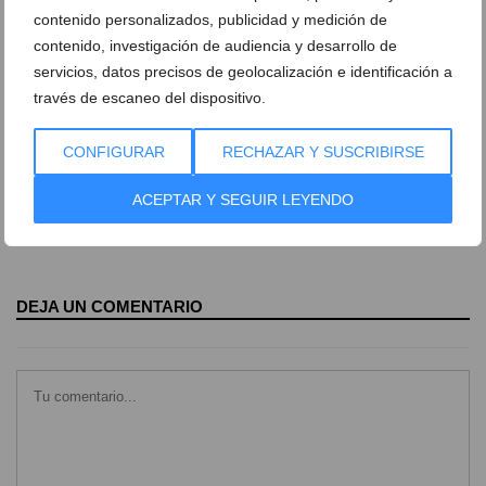
contenido personalizados, publicidad y medición de
contenido, investigación de audiencia y desarrollo de
Cadena humana en Xàbia por la
educación pública (6)
servicios, datos precisos de geolocalización e identificación a
través de escaneo del dispositivo.
Cadena humana en Xàbia por la
Cadena humana en Xàbia por la
educación pública (8)
educación pública (9)
CONFIGURAR
RECHAZAR Y SUSCRIBIRSE
ACEPTAR Y SEGUIR LEYENDO
Cadena humana en Xàbia por la
Cadena humana en Xàbia por la
educación pública (10)
educación pública (1)
DEJA UN COMENTARIO