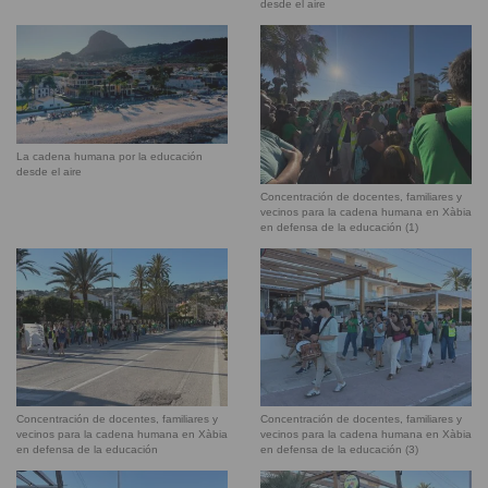
desde el aire
La cadena humana por la educación
desde el aire
Concentración de docentes, familiares y
vecinos para la cadena humana en Xàbia
en defensa de la educación (1)
Concentración de docentes, familiares y
Concentración de docentes, familiares y
vecinos para la cadena humana en Xàbia
vecinos para la cadena humana en Xàbia
en defensa de la educación
en defensa de la educación (3)