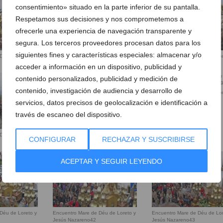
consentimiento» situado en la parte inferior de su pantalla.
Respetamos sus decisiones y nos comprometemos a
ofrecerle una experiencia de navegación transparente y
segura. Los terceros proveedores procesan datos para los
siguientes fines y características especiales: almacenar y/o
Déu de Loreto y
Encuentro Mare de Déu de Loreto y
Encuentro Mare de Déu de Lor
Jesús Nazareno34
Jesús Nazareno35
acceder a información en un dispositivo, publicidad y
contenido personalizados, publicidad y medición de
contenido, investigación de audiencia y desarrollo de
Encuentro Mare de Déu de Lor
Jesús Nazareno39
servicios, datos precisos de geolocalización e identificación a
través de escaneo del dispositivo.
Déu de Loreto y
Encuentro Mare de Déu de Loreto y
CONFIGURAR
RECHAZAR Y SUSCRIBIRSE
Jesús Nazareno38
ACEPTAR Y SEGUIR LEYENDO
Déu de Loreto y
Encuentro Mare de Déu de Loreto y
Encuentro Mare de Déu de Lor
Jesús Nazareno42
Jesús Nazareno43