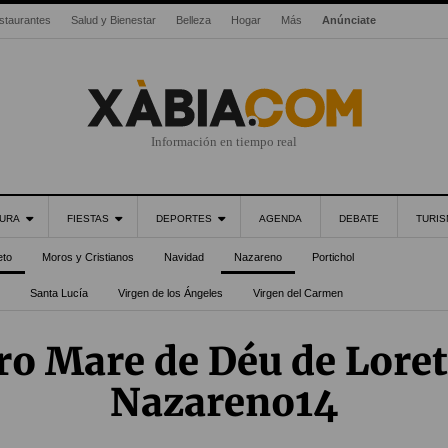
staurantes
Salud y Bienestar
Belleza
Hogar
Más
Anúnciate
Información en tiempo real
URA
FIESTAS
DEPORTES
AGENDA
DEBATE
TURI
eto
Moros y Cristianos
Navidad
Nazareno
Portichol
Santa Lucía
Virgen de los Ángeles
Virgen del Carmen
o Mare de Déu de Loret
Nazareno14