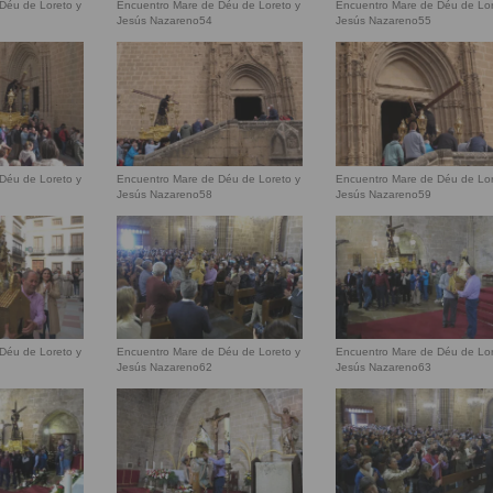
Déu de Loreto y
Encuentro Mare de Déu de Loreto y
Encuentro Mare de Déu de Lor
Jesús Nazareno54
Jesús Nazareno55
Déu de Loreto y
Encuentro Mare de Déu de Loreto y
Encuentro Mare de Déu de Lor
Jesús Nazareno58
Jesús Nazareno59
Déu de Loreto y
Encuentro Mare de Déu de Loreto y
Encuentro Mare de Déu de Lor
Jesús Nazareno62
Jesús Nazareno63