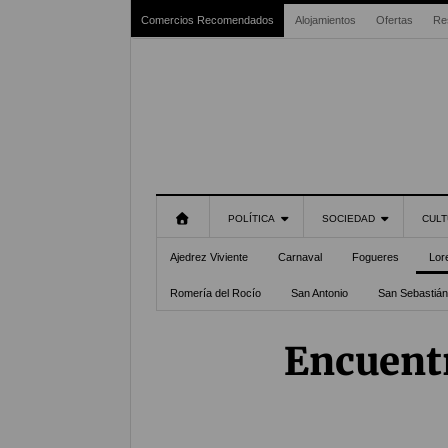
Comercios Recomendados
Alojamientos
Ofertas
Re
POLÍTICA
SOCIEDAD
CULT
Ajedrez Viviente
Carnaval
Fogueres
Lor
Romería del Rocío
San Antonio
San Sebastián
Encuentr