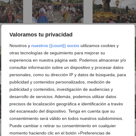
Déu de Loreto y
Encuentro Mare de Déu de Loreto y
Encuentro Mare de Déu de Lor
Jesús Nazareno22
Jesús Nazareno23
Valoramos tu privacidad
Nosotros y
nuestros {{count}} socios
utilizamos cookies y
otras tecnologías de seguimiento para mejorar su
experiencia en nuestra página web. Podemos almacenar y/o
consultar información sobre un dispositivo y procesar datos
personales, como su dirección IP y datos de búsqueda, para
Déu de Loreto y
Encuentro Mare de Déu de Loreto y
Encuentro Mare de Déu de Lor
Jesús Nazareno26
Jesús Nazareno27
publicidad y contenidos personalizados, medición de
publicidad y contenidos, investigación de audiencias y
desarrollo de servicios. Además, podemos utilizar datos
precisos de localización geográfica e identificación a través
del escaneado del dispositivo. Tenga en cuenta que su
consentimiento será válido en todos nuestros subdominios.
Encuentro Mare de Déu de Loreto y
Encuentro Mare de Déu de Lor
Déu de Loreto y
Puede cambiar o retirar su consentimiento en cualquier
Jesús Nazareno30
Jesús Nazareno31
momento haciendo clic en el botón «Preferencias de