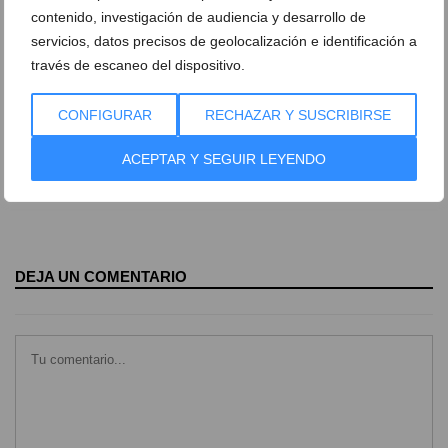
contenido, investigación de audiencia y desarrollo de
Encuentro Mare de Déu de Loreto y
Encuentro Mare de Déu de Loreto y
servicios, datos precisos de geolocalización e identificación a
Jesús Nazareno05
Jesús Nazareno06
través de escaneo del dispositivo.
Encuentro Mare de Déu de Loreto y
Encuentro Mare de Déu de Loreto y
CONFIGURAR
RECHAZAR Y SUSCRIBIRSE
Jesús Nazareno07
Jesús Nazareno08
ACEPTAR Y SEGUIR LEYENDO
Encuentro Mare de Déu de Loreto y
Encuentro Mare de Déu de Loreto y
Jesús Nazareno09
Jesús Nazareno10
DEJA UN COMENTARIO