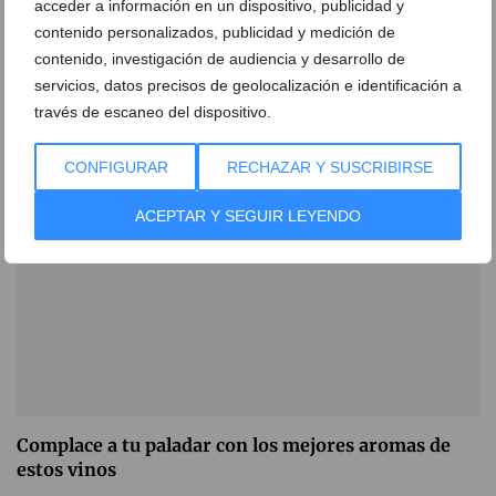
acceder a información en un dispositivo, publicidad y
Descubre y adquiere los mejores vinos y cavas en
contenido personalizados, publicidad y medición de
esta tienda especializada
contenido, investigación de audiencia y desarrollo de
servicios, datos precisos de geolocalización e identificación a
01 de agosto de 2024
través de escaneo del dispositivo.
CONFIGURAR
RECHAZAR Y SUSCRIBIRSE
ACEPTAR Y SEGUIR LEYENDO
Complace a tu paladar con los mejores aromas de
estos vinos