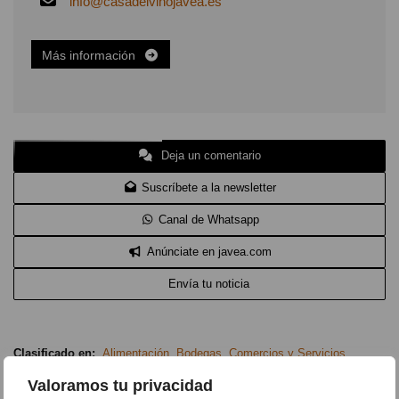
info@casadelvinojavea.es
Más información
Deja un comentario
Suscríbete a la newsletter
Canal de Whatsapp
Anúnciate en javea.com
Envía tu noticia
Clasificado en:
Alimentación
,
Bodegas
,
Comercios y Servicios
,
Bodega Jávea Bodega Xàbia
,
Casa del Vino
,
Cata de vino
,
Cerveza
Valoramos tu privacidad
artesana en Jávea
,
Cerveza artesana en Xàbia
,
Comprar vino Jávea
,