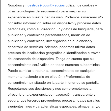
Comprar vino Xàbia
,
Cursos de vino en Jávea
,
Cursos de vino en
Xàbia
,
Expertos en vino Jávea
,
Expertos en vino Xàbia
,
Maridaje
,
Nosotros y
nuestros {{count}} socios
utilizamos cookies y
Productos delicatessen en Jávea
,
Productos delicatessen en Xàbia
,
otras tecnologías de seguimiento para mejorar su
Productos Gourmet
,
Tienda de vino Jávea
,
Tienda de vino Xàbia
,
experiencia en nuestra página web. Podemos almacenar y/o
Tienda vino Jávea
,
Tienda vino Xàbia
,
Venta de vino Jávea
,
Venta de
vino Xàbia
,
Vinos de prestigio Jávea
,
Vinos de prestigio Xàbia
,
Vinos
consultar información sobre un dispositivo y procesar datos
Exclusivos
,
Vinos Premium
personales, como su dirección IP y datos de búsqueda, para
publicidad y contenidos personalizados, medición de
ARTÍCULOS RELACIONADOS
publicidad y contenidos, investigación de audiencias y
desarrollo de servicios. Además, podemos utilizar datos
precisos de localización geográfica e identificación a través
del escaneado del dispositivo. Tenga en cuenta que su
consentimiento será válido en todos nuestros subdominios.
Puede cambiar o retirar su consentimiento en cualquier
momento haciendo clic en el botón «Preferencias de
consentimiento» situado en la parte inferior de su pantalla.
Respetamos sus decisiones y nos comprometemos a
ofrecerle una experiencia de navegación transparente y
segura. Los terceros proveedores procesan datos para los
siguientes fines y características especiales: almacenar y/o