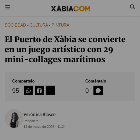
SOCIEDAD
-
CULTURA
-
PINTURA
El Puerto de Xàbia se convierte
en un juego artístico con 29
mini-collages marítimos
Compártelo
Coméntalo
95
0
Verónica Blasco
Periodista
12 de mayo de 2026 - 11:24