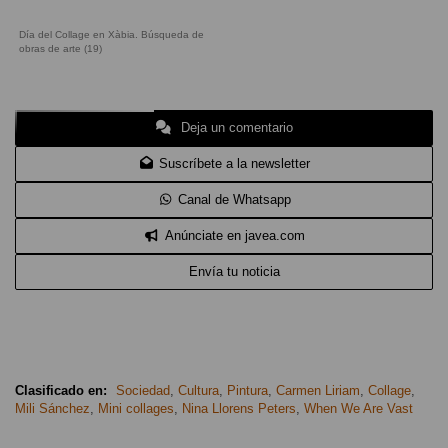
Día del Collage en Xàbia. Búsqueda de
obras de arte (19)
Deja un comentario
Suscríbete a la newsletter
Canal de Whatsapp
Anúnciate en javea.com
Envía tu noticia
Clasificado en:
Sociedad
,
Cultura
,
Pintura
,
Carmen Liriam
,
Collage
,
Mili Sánchez
,
Mini collages
,
Nina Llorens Peters
,
When We Are Vast