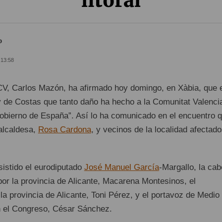
litoral
o
 13:58
CV, Carlos Mazón, ha afirmado hoy domingo, en Xàbia, que e
y de Costas que tanto daño ha hecho a la Comunitat Valenci
Gobierno de España”. Así lo ha comunicado en el encuentro 
alcaldesa,
Rosa Cardona
, y vecinos de la localidad afectad
.
istido el eurodiputado
José Manuel García
-Margallo, la ca
por la provincia de Alicante, Macarena Montesinos, el
la provincia de Alicante, Toni Pérez, y el portavoz de Medio
 el Congreso, César Sánchez.