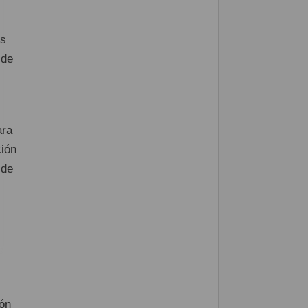
os
 de
ara
ción
 de
ión