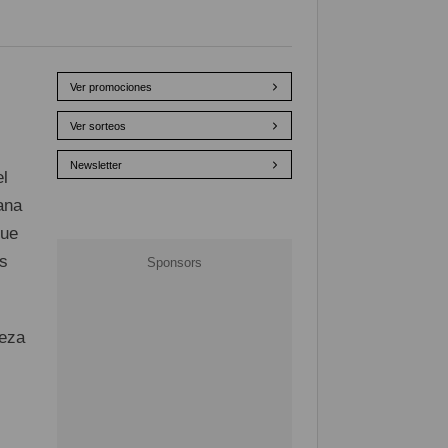
Ver promociones
Ver sorteos
Newsletter
l
ana
que
os
beza