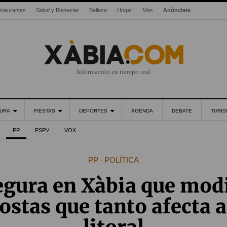
staurantes
Salud y Bienestar
Belleza
Hogar
Más
Anúnciate
Información en tiempo real
URA
FIESTAS
DEPORTES
AGENDA
DEBATE
TURI
PP
PSPV
VOX
PP
POLÍTICA
-
egura en Xàbia que modi
ostas que tanto afecta 