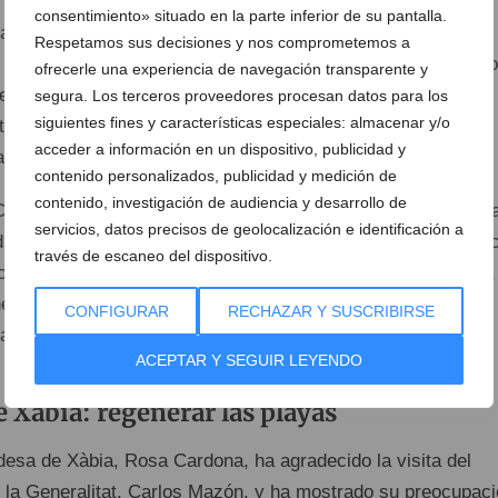
consentimiento» situado en la parte inferior de su pantalla.
lado que el Gobierno de Sánchez “no ha sabido ofrecer
Respetamos sus decisiones y nos comprometemos a
 la protección y conservación de la costa ni a los propietari
ofrecerle una experiencia de navegación transparente y
nes nunca ha querido escuchar. Es más, con la modificación
segura. Los terceros proveedores procesan datos para los
siguientes fines y características especiales: almacenar y/o
to de concesiones ha creado una inseguridad jurídica a los
acceder a información en un dispositivo, publicidad y
sas e incluso se les prohíbe realizar obras en sus casas”.
contenido personalizados, publicidad y medición de
contenido, investigación de audiencia y desarrollo de
CV ha recordado que el programa de Alberto Núñez Feijóo p
servicios, datos precisos de geolocalización e identificación a
ificación de la legislación de costas “y se hará en colabora
través de escaneo del dispositivo.
o contrario de lo que ha hecho Sánchez”, y que el programa
ralitat también habla de una “protección real del litoral en
CONFIGURAR
RECHAZAR Y SUSCRIBIRSE
 ayuntamientos afectados y la administración del Gobierno”.
ACEPTAR Y SEGUIR LEYENDO
e Xàbia: regenerar las playas
ldesa de Xàbia, Rosa Cardona, ha agradecido la visita del
 la Generalitat, Carlos Mazón, y ha mostrado su preocupac