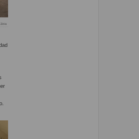
Xàbia
idad
s
ger
o.