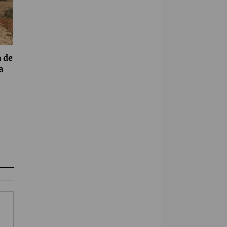
a de
a