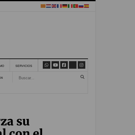
SMO
SERVICIOS
os
rza su
 con el