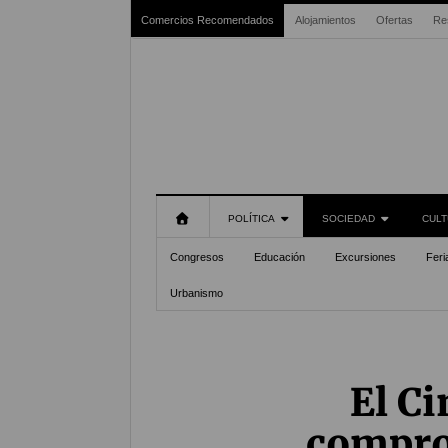
Comercios Recomendados
Alojamientos
Ofertas
Re
POLÍTICA
SOCIEDAD
CULT
Congresos
Educación
Excursiones
Feri
Urbanismo
El Ci
compro