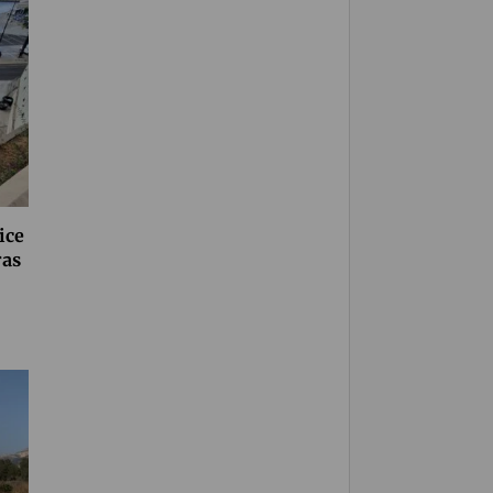
ice
ras