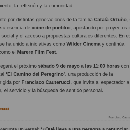
ento, la reflexión y la comunidad.
te por distintas generaciones de la familia
Català-Ortuño
, 
su esencia de «
cine de pueblo
», apostando por proyectos 
social y el acceso a propuestas culturales diferentes. En e
 se ha unido a iniciativas como
Wilder Cinema
y continúa
 como el
Marere Film Fest
.
legará el próximo
sábado 9 de mayo a las 11:00 horas
con 
tal
‘El Camino del Peregrino’
, una producción de la
irigida por
Francisco Cauterucci
, que invita al espectador a
fe, el servicio y la búsqueda de sentido personal.
Francisco Caute
pregunta universal:
‘¿Qué lleva a una persona a renunciar 