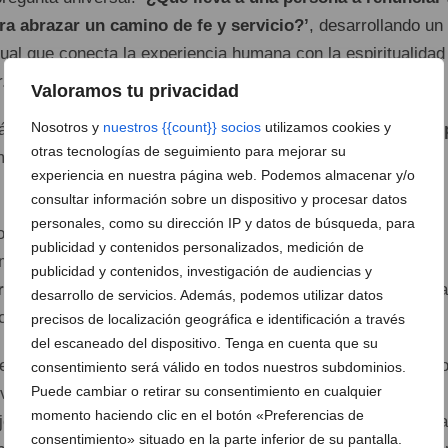
ra abrazar un camino de fe y servicio?’
, desarrollando un
sual que conecta la experiencia humana con la espiritualidad
.
Valoramos tu privacidad
Nosotros y
nuestros {{count}} socios
utilizamos cookies y
á además con la participación especial del
Venerable Khen
otras tecnologías de seguimiento para mejorar su
maestro budista y director del proyecto Paramita, cuya labor
experiencia en nuestra página web. Podemos almacenar y/o
s enseñanzas del budismo tibetano a la
sociedad
actual.
consultar información sobre un dispositivo y procesar datos
personales, como su dirección IP y datos de búsqueda, para
ormato dividido en tres partes: primero se proyectará
publicidad y contenidos personalizados, medición de
mental, posteriormente habrá un
coloquio con el maestro
publicidad y contenidos, investigación de audiencias y
rotagonistas
, y finalmente se abrirá un espacio de pregunt
desarrollo de servicios. Además, podemos utilizar datos
con el público asistente.
precisos de localización geográfica e identificación a través
del escaneado del dispositivo. Tenga en cuenta que su
ervirá para presentar públicamente la visión social y emocio
consentimiento será válido en todos nuestros subdominios.
Puede cambiar o retirar su consentimiento en cualquier
va etapa del Cine Jayan. En este contexto,
Elena Català
momento haciendo clic en el botón «Preferencias de
y jefa del Servicio de Salud Mental de Dénia, además de niet
consentimiento» situado en la parte inferior de su pantalla.