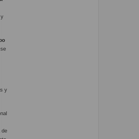
 y
po
 se
as y
nal
a de