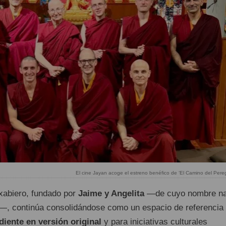
El cine Jayan acoge el estreno benéfico de ‘El Camino del Pereg
xabiero, fundado por
Jaime y Angelita
—de cuyo nombre n
’—, continúa consolidándose como un espacio de referencia
diente en versión original
y para iniciativas culturales