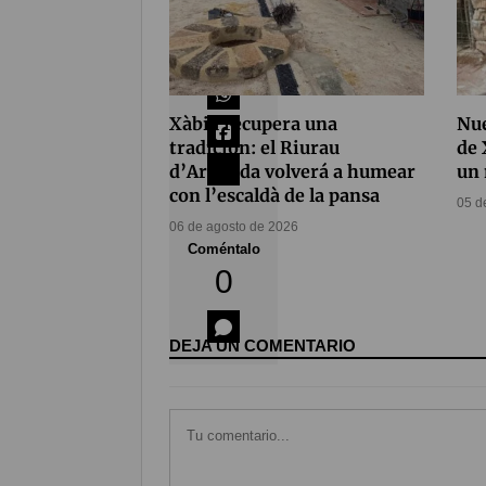
Compártelo
80
Xàbia recupera una
Nue
tradición: el Riurau
de 
d’Arnauda volverá a humear
un 
con l’escaldà de la pansa
05 d
06 de agosto de 2026
Coméntalo
0
DEJA UN COMENTARIO