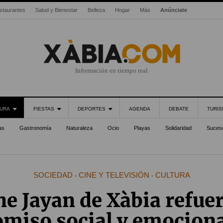
staurantes
Salud y Bienestar
Belleza
Hogar
Más
Anúnciate
Información en tiempo real
URA
FIESTAS
DEPORTES
AGENDA
DEBATE
TURI
as
Gastronomía
Naturaleza
Ocio
Playas
Solidaridad
Suces
SOCIEDAD
CINE Y TELEVISIÓN
CULTURA
-
-
ne Jayan de Xàbia refue
miso social y emocional