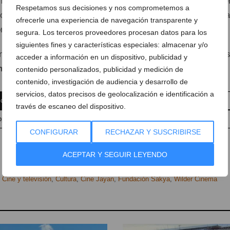
ne, pondrá en valor el papel del séptimo arte como herramie
Respetamos sus decisiones y nos comprometemos a
ones, fortalecer vínculos y fomentar la introspección en una
ofrecerle una experiencia de navegación transparente y
 la velocidad y la desconexión emocional.
segura. Los terceros proveedores procesan datos para los
siguientes fines y características especiales: almacenar y/o
n destacan que todo el dinero recaudado durante el evento 
acceder a información en un dispositivo, publicidad y
néficos
vinculados a la fundación organizadora.
contenido personalizados, publicidad y medición de
contenido, investigación de audiencia y desarrollo de
servicios, datos precisos de geolocalización e identificación a
 comentario
Suscríbete a la newsletter
través de escaneo del dispositivo.
pp
Anúnciate en javea.com
Envía tu noticia
CONFIGURAR
RECHAZAR Y SUSCRIBIRSE
ACEPTAR Y SEGUIR LEYENDO
,
Cine y televisión
,
Cultura
,
Cine Jayan
,
Fundación Sakya
,
Wilder Cinema