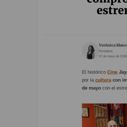
estre
Verónica Blasc
Periodista
07 de mayo de 2026
El histórico
Cine
Jay
por la
cultura
con im
de mayo
con el estr