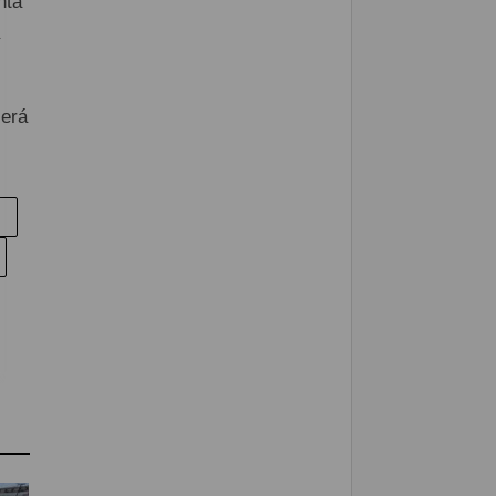
nta
será