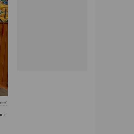
rino’
ace