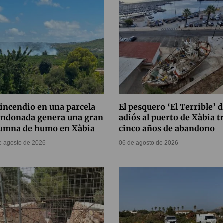
incendio en una parcela
El pesquero ‘El Terrible’ d
andonada genera una gran
adiós al puerto de Xàbia t
lumna de humo en Xàbia
cinco años de abandono
e agosto de 2026
06 de agosto de 2026