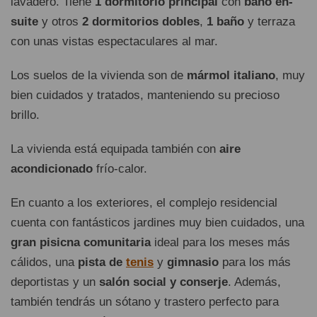
lavadero. Tiene
1 dormitorio principal
con
baño en-
suite
y otros
2 dormitorios dobles
,
1 baño
y terraza
con unas vistas espectaculares al mar.
Los suelos de la vivienda son de
mármol italiano
, muy
bien cuidados y tratados, manteniendo su precioso
brillo.
La vivienda está equipada también con
aire
acondicionado
frío-calor.
En cuanto a los exteriores, el complejo residencial
cuenta con fantásticos jardines muy bien cuidados, una
gran pisicna comunitaria
ideal para los meses más
cálidos, una
pista de
tenis
y
gimnasio
para los más
deportistas y un
salón social y conserje
. Además,
también tendrás un sótano y trastero perfecto para