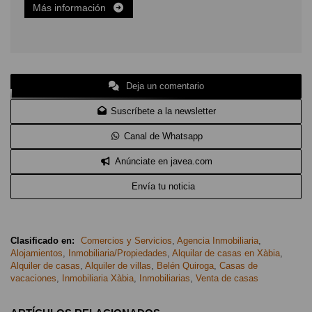
Más información
Deja un comentario
Suscríbete a la newsletter
Canal de Whatsapp
Anúnciate en javea.com
Envía tu noticia
Clasificado en:
Comercios y Servicios
,
Agencia Inmobiliaria
,
Alojamientos
,
Inmobiliaria/Propiedades
,
Alquilar de casas en Xàbia
,
Alquiler de casas
,
Alquiler de villas
,
Belén Quiroga
,
Casas de
vacaciones
,
Inmobiliaria Xàbia
,
Inmobiliarias
,
Venta de casas