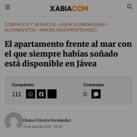
COMERCIOS Y SERVICIOS
-
AGENCIA INMOBILIARIA
-
ALOJAMIENTOS
-
INMOBILIARIA/PROPIEDADES
El apartamento frente al mar con
el que siempre habías soñado
está disponible en Jávea
Compártelo
Coméntalo
111
0
Diana Vitoria Fernández
19 de abril de 2022 - 09:00