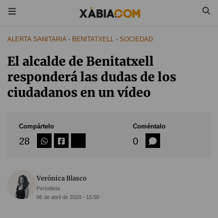
ALERTA SANITARIA
-
BENITATXELL
-
SOCIEDAD
El alcalde de Benitatxell
responderá las dudas de los
ciudadanos en un vídeo
Compártelo
Coméntalo
28
0
Verónica Blasco
Periodista
06 de abril de 2020 - 15:50