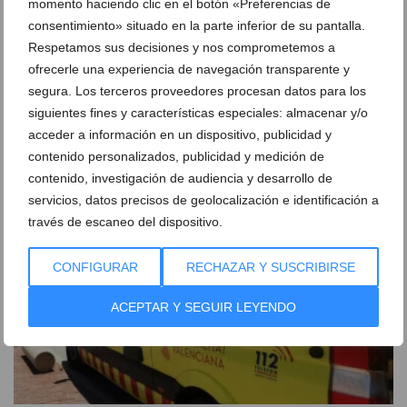
momento haciendo clic en el botón «Preferencias de
consentimiento» situado en la parte inferior de su pantalla.
Respetamos sus decisiones y nos comprometemos a
ofrecerle una experiencia de navegación transparente y
Xàbia activa el segundo plazo para el pago
segura. Los terceros proveedores procesan datos para los
voluntario del IBI y el IAE
siguientes fines y características especiales: almacenar y/o
03 de agosto de 2026
acceder a información en un dispositivo, publicidad y
contenido personalizados, publicidad y medición de
contenido, investigación de audiencia y desarrollo de
servicios, datos precisos de geolocalización e identificación a
través de escaneo del dispositivo.
CONFIGURAR
RECHAZAR Y SUSCRIBIRSE
ACEPTAR Y SEGUIR LEYENDO