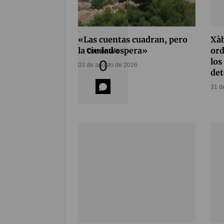
«Las cuentas cuadran, pero
Xàb
la ciudad espera»
ord
Coméntalo
los
0
03 de agosto de 2026
det
31 d