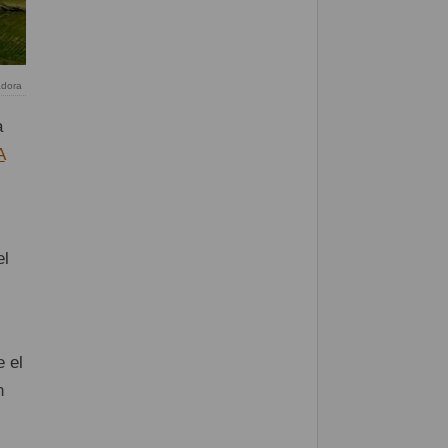
adora
a
A
el
 el
n