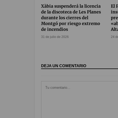
Xàbia suspenderá la licencia
El 
de la discoteca de Les Planes
ins
durante los cierres del
pre
Montgó por riesgo extremo
«a
de incendios
Al
31 de julio de 2026
24 d
DEJA UN COMENTARIO