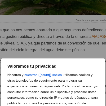
Entrada de la planta desal
la que no nos hemos apartado y que seguimos defendiendo 
una gestión pública y directa a través de la empresa
AMJAS
e Jávea, S.A.), ya que partimos de la convicción de que, en
stión del ciclo integral del agua debe ser pública.
 estratégico que debe ser gestionado de forma eficiente, y 
Valoramos tu privacidad
n papel fundamental y decisivo para garantizar su
 en el presente como en el futuro de Xàbia.
Nosotros y
nuestros {{count}} socios
utilizamos cookies y
otras tecnologías de seguimiento para mejorar su
ya las condiciones para la reversión al Ayuntamiento, y que
experiencia en nuestra página web. Podemos almacenar y/o
consultar información sobre un dispositivo y procesar datos
tra en un grado avanzado de tramitación, estimamos que e
personales, como su dirección IP y datos de búsqueda, para
es meses la gestión será municipal y podrá ser asumida por
publicidad y contenidos personalizados, medición de