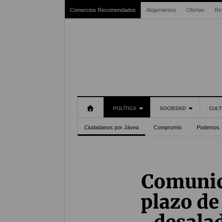
Comercios Recomendados
Alojamientos
Ofertas
Re
POLÍTICA
SOCIEDAD
CULT
Ciudadanos por Jávea
Compromís
Podemos
Comunic
plazo de