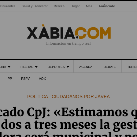
staurantes
Salud y Bienestar
Belleza
Hogar
Más
Anúnciate
Información en tiempo real
URA
FIESTAS
DEPORTES
AGENDA
DEBATE
TURI
PP
PSPV
VOX
POLÍTICA
CIUDADANOS POR JÁVEA
-
ado CpJ: «Estimamos q
 dos a tres meses la gest