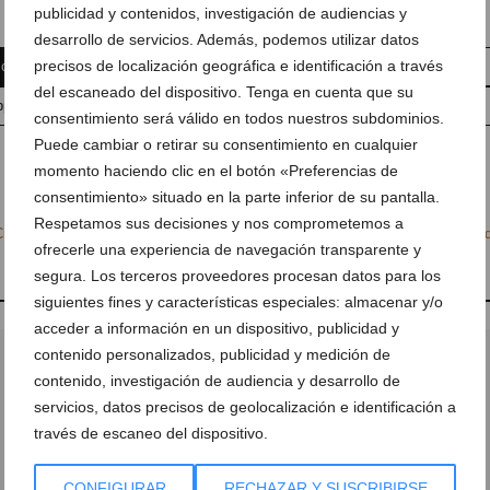
publicidad y contenidos, investigación de audiencias y
desarrollo de servicios. Además, podemos utilizar datos
precisos de localización geográfica e identificación a través
 comentario
Suscríbete a la newsletter
del escaneado del dispositivo. Tenga en cuenta que su
pp
Anúnciate en javea.com
Envía tu noticia
consentimiento será válido en todos nuestros subdominios.
Puede cambiar o retirar su consentimiento en cualquier
momento haciendo clic en el botón «Preferencias de
consentimiento» situado en la parte inferior de su pantalla.
Respetamos sus decisiones y nos comprometemos a
Ciudadanos por Jávea
,
Ciudadanos Xàbia
,
Desaladora Xàbia
,
Gestión Desala
ofrecerle una experiencia de navegación transparente y
segura. Los terceros proveedores procesan datos para los
siguientes fines y características especiales: almacenar y/o
acceder a información en un dispositivo, publicidad y
contenido personalizados, publicidad y medición de
contenido, investigación de audiencia y desarrollo de
servicios, datos precisos de geolocalización e identificación a
través de escaneo del dispositivo.
CONFIGURAR
RECHAZAR Y SUSCRIBIRSE