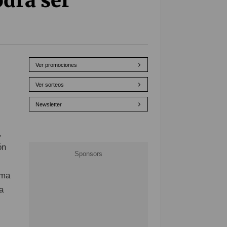
odrá ser
Ver promociones
Ver sorteos
Newsletter
,
ón
sma
a