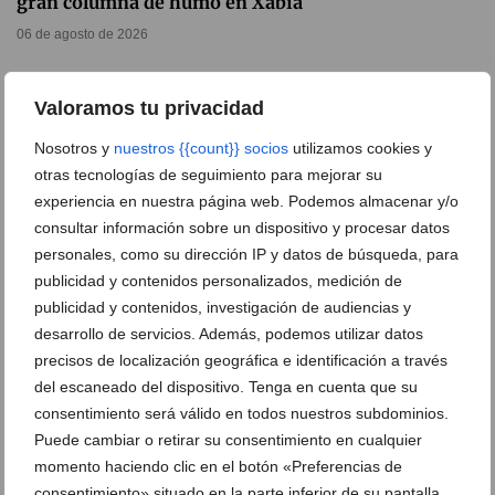
gran columna de humo en Xàbia
06 de agosto de 2026
Valoramos tu privacidad
Nosotros y
nuestros {{count}} socios
utilizamos cookies y
otras tecnologías de seguimiento para mejorar su
experiencia en nuestra página web. Podemos almacenar y/o
consultar información sobre un dispositivo y procesar datos
personales, como su dirección IP y datos de búsqueda, para
publicidad y contenidos personalizados, medición de
publicidad y contenidos, investigación de audiencias y
desarrollo de servicios. Además, podemos utilizar datos
precisos de localización geográfica e identificación a través
del escaneado del dispositivo. Tenga en cuenta que su
El pesquero ‘El Terrible’ dice adiós al puerto de
consentimiento será válido en todos nuestros subdominios.
Xàbia tras cinco años de abandono
Puede cambiar o retirar su consentimiento en cualquier
06 de agosto de 2026
momento haciendo clic en el botón «Preferencias de
consentimiento» situado en la parte inferior de su pantalla.