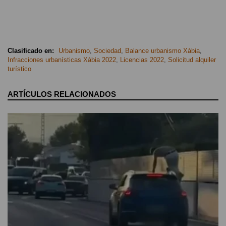
Clasificado en:
Urbanismo
,
Sociedad
,
Balance urbanismo Xàbia
,
Infracciones urbanísticas Xàbia 2022
,
Licencias 2022
,
Solicitud alquiler
turístico
ARTÍCULOS RELACIONADOS