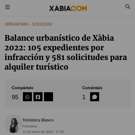
URBANISMO
-
SOCIEDAD
Balance urbanístico de Xàbia
2022: 105 expedientes por
infracción y 581 solicitudes para
alquiler turístico
Compártelo
Coméntalo
95
1
Verónica Blasco
Periodista
12 de enero de 2023 - 17:35