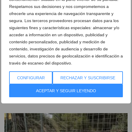
Respetamos sus decisiones y nos comprometemos a
ofrecerle una experiencia de navegación transparente y
segura. Los terceros proveedores procesan datos para los
siguientes fines y características especiales: almacenar y/o
acceder a información en un dispositivo, publicidad y
contenido personalizados, publicidad y medición de
contenido, investigación de audiencia y desarrollo de
servicios, datos precisos de geolocalización e identificación a
través de escaneo del dispositivo.
CONFIGURAR
RECHAZAR Y SUSCRIBIRSE
Xàbia recupera una tradición: el Riurau d’Arnauda
volverá a humear con l’escaldà de la pansa
ACEPTAR Y SEGUIR LEYENDO
06 de agosto de 2026