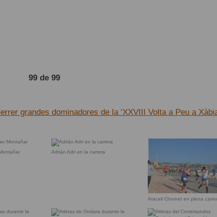
99 de 99
errer grandes dominadores de la ‘XXVIII Volta a Peu a Xàbi
 Montañar
Adrián Adri en la carrera
Araceli Chornet en plena carre