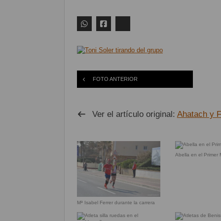
FOTO ANTERIOR
Ver el artículo original:
Ahatach y F
Abella en el Primer
Mª Isabel Ferrer durante la carrera