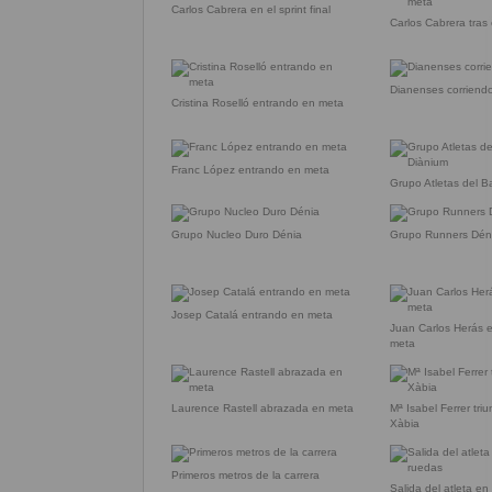
Carlos Cabrera en el sprint final
Carlos Cabrera tras 
Dianenses corriend
Cristina Roselló entrando en meta
Franc López entrando en meta
Grupo Atletas del B
Grupo Nucleo Duro Dénia
Grupo Runners Dén
Josep Catalá entrando en meta
Juan Carlos Herás 
meta
Laurence Rastell abrazada en meta
Mª Isabel Ferrer tri
Xàbia
Primeros metros de la carrera
Salida del atleta en