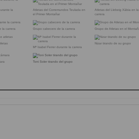
urante la
Atletas del Corremundos Teulada en
Atletas del Llebeig Xàbia en la
el Primer Montañar
carrera
 la carrera
Grupo cabecero de la carrera
Grupo de Atletas en el Montañ
tletas
Nizar tirando de su grupo
Mª Isabel Ferrer durante la carrera
ara
Toni Soler tirando del grupo