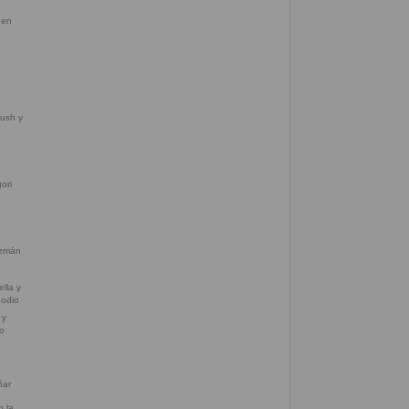
ush y
ori
uzmán
 y
io
ñar