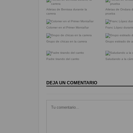
Atletas de Benissa durante la
Atletas de Ondara d
carrera
prueba
Colomer en el Primer Montañar
Franc López durante
Grupo de chicas en la carrera
Grupo estirado de a
Padre tirando del carrito
Saludando a la cám
DEJA UN COMENTARIO