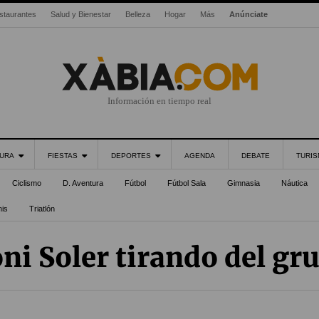
staurantes
Salud y Bienestar
Belleza
Hogar
Más
Anúnciate
Información en tiempo real
URA
FIESTAS
DEPORTES
AGENDA
DEBATE
TURI
Ciclismo
D. Aventura
Fútbol
Fútbol Sala
Gimnasia
Náutica
nis
Triatlón
ni Soler tirando del gr