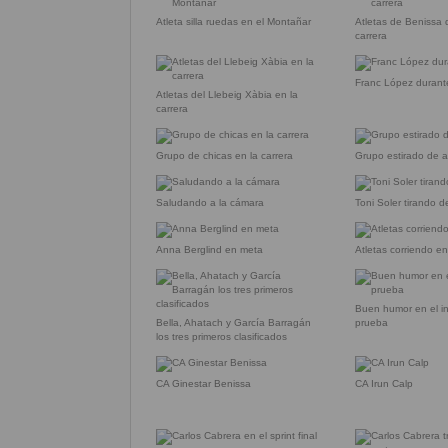
Atleta silla ruedas en el Montañar
Atletas de Benissa 
carrera
Franc López durante
Atletas del Llebeig Xàbia en la
carrera
Grupo de chicas en la carrera
Grupo estirado de a
Saludando a la cámara
Toni Soler tirando d
Anna Berglind en meta
Atletas corriendo e
Buen humor en el in
Bella, Ahatach y García Barragán
prueba
los tres primeros clasificados
CA Ginestar Benissa
CA Irun Calp