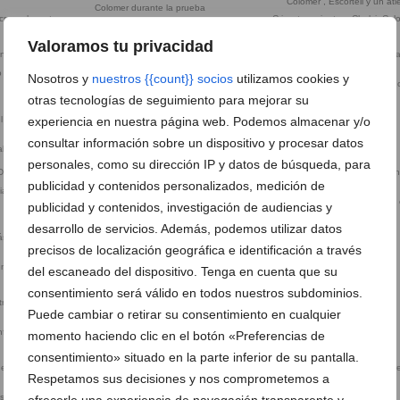
Colomer durante la prueba
cruzar la meta
Crisostomo junto a Chulvi, Col
Escortell y un atleta
Valoramos tu privacidad
o en Xàbia
Nosotros y
nuestros {{count}} socios
utilizamos cookies y
El edil de Xàbia José Luis Luengo
El edil Vicent Colomer entrand
meta
otras tecnologías de seguimiento para mejorar su
experiencia en nuestra página web. Podemos almacenar y/o
Grupo Atletas dianenses
Grupo Enganxa’t a Correr
consultar información sobre un dispositivo y procesar datos
aleària Diànium
personales, como su dirección IP y datos de búsqueda, para
publicidad y contenidos personalizados, medición de
ia
José Manuel García junto a Andrés
José Miguel Navarro entrando
publicidad y contenidos, investigación de audiencias y
Bella
meta
desarrollo de servicios. Además, podemos utilizar datos
precisos de localización geográfica e identificación a través
La reina del Circuit a Peu
entrando en
Kiket Rosello junto a Víctor
del escaneado del dispositivo. Tenga en cuenta que su
Fernández en meta
consentimiento será válido en todos nuestros subdominios.
Puede cambiar o retirar su consentimiento en cualquier
Nizar Lakalih
Padre con niño en meta
unfadora en
momento haciendo clic en el botón «Preferencias de
consentimiento» situado en la parte inferior de su pantalla.
Respetamos sus decisiones y nos comprometemos a
Salida Volta a Peu a Xàbia
Silvia Salvá durante la carrera
 silla de ruedas
ofrecerle una experiencia de navegación transparente y