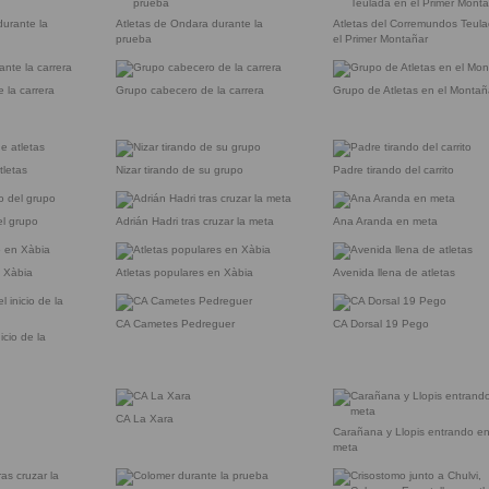
durante la
Atletas de Ondara durante la
Atletas del Corremundos Teul
prueba
el Primer Montañar
 la carrera
Grupo cabecero de la carrera
Grupo de Atletas en el Montañ
tletas
Nizar tirando de su grupo
Padre tirando del carrito
el grupo
Adrián Hadri tras cruzar la meta
Ana Aranda en meta
n Xàbia
Atletas populares en Xàbia
Avenida llena de atletas
CA Cametes Pedreguer
CA Dorsal 19 Pego
icio de la
CA La Xara
Carañana y Llopis entrando e
meta