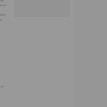
ada en
ar
n