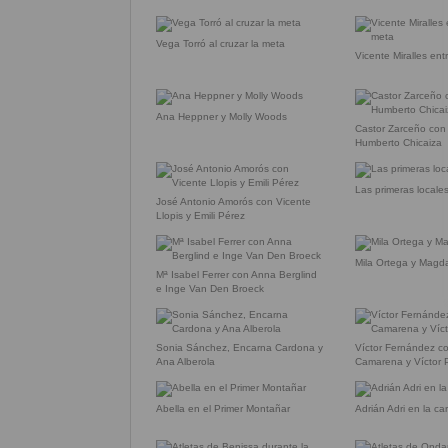
Vega Torró al cruzar la meta
Vicente Miralles en
Ana Heppner y Molly Woods
Castor Zarceño con 
Humberto Chicaiza
Las primeras locales
José Antonio Amorós con Vicente
Llopis y Emili Pérez
Mila Ortega y Magd
Mª Isabel Ferrer con Anna Berglind
e Inge Van Den Broeck
Sonia Sánchez, Encarna Cardona y
Víctor Fernández c
Ana Alberola
Camarena y Víctor 
Abella en el Primer Montañar
Adrián Adri en la ca