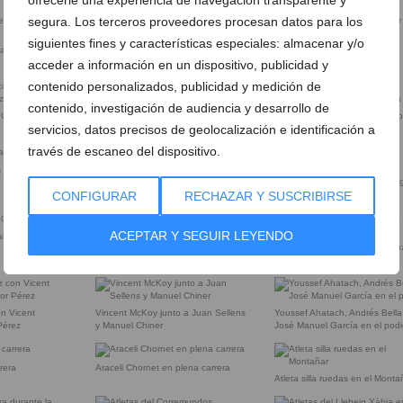
segura. Los terceros proveedores procesan datos para los
siguientes fines y características especiales: almacenar y/o
trando en meta
Youssef Ahatach atleta del CA
Youssef Ahatach triunfador en
acceder a información en un dispositivo, publicidad y
Llebeig Xàbia
Xàbia
contenido personalizados, publicidad y medición de
contenido, investigación de audiencia y desarrollo de
Carlos Pla y
Cristina Roselló con Ángela Sellens
Gina Ann Vaughan, Jane Armo
servicios, datos precisos de geolocalización e identificación a
Gemma Miñana
través de escaneo del dispositivo.
 clasificadas
Los primeros locales clasificados
Louise Ambler con Teresa Greg
CONFIGURAR
RECHAZAR Y SUSCRIBIRSE
ACEPTAR Y SEGUIR LEYENDO
alena Fuster
Roberto Vengut y Nedas Krisciunas
Salva Signes con Santago G
y Vicent Bou
on Vicent
Vincent McKoy junto a Juan Sellens
Youssef Ahatach, Andrés Bella
Pérez
y Manuel Chiner
José Manuel García en el pod
rrera
Araceli Chornet en plena carrera
Atleta silla ruedas en el Monta