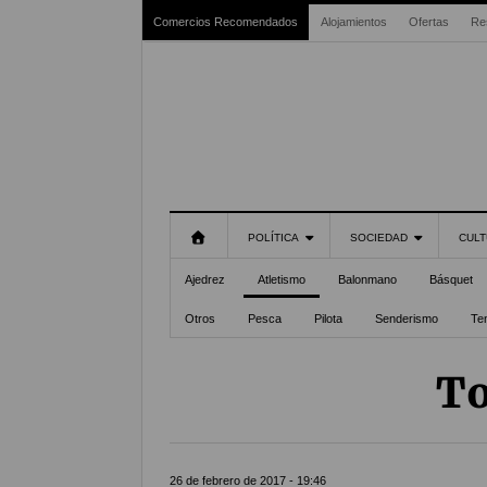
Comercios Recomendados
Alojamientos
Ofertas
Re
POLÍTICA
SOCIEDAD
CULT
Ajedrez
Atletismo
Balonmano
Básquet
Otros
Pesca
Pilota
Senderismo
Te
To
26 de febrero de 2017 - 19:46