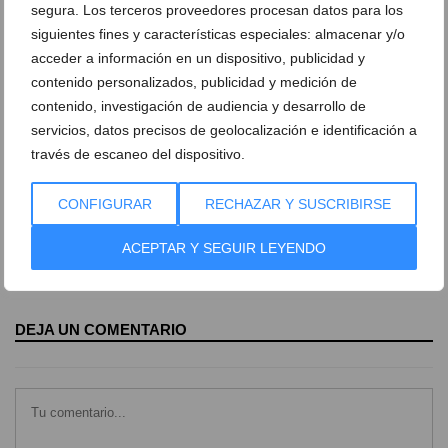
segura. Los terceros proveedores procesan datos para los
Colomer en el Primer Montañar
Franc López durante la carrera
siguientes fines y características especiales: almacenar y/o
acceder a información en un dispositivo, publicidad y
Grupo cabecero de la carrera
Grupo de Atletas en el Montañar
contenido personalizados, publicidad y medición de
contenido, investigación de audiencia y desarrollo de
Grupo de chicas en la carrera
Grupo estirado de atletas
servicios, datos precisos de geolocalización e identificación a
través de escaneo del dispositivo.
Mª Isabel Ferrer durante la carrera
Nizar tirando de su grupo
CONFIGURAR
RECHAZAR Y SUSCRIBIRSE
Padre tirando del carrito
Saludando a la cámara
ACEPTAR Y SEGUIR LEYENDO
Toni Soler tirando del grupo
DEJA UN COMENTARIO