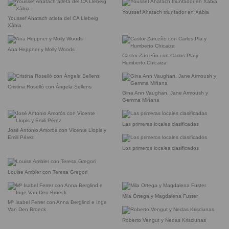
Youssef Ahatach triunfador en Xàbia
Youssef Ahatach atleta del CA Llebeig
Xàbia
Ana Heppner y Molly Woods
Castor Zarceño con Carlos Pla y
Humberto Chicaiza
Cristina Roselló con Ángela Sellens
Gina Ann Vaughan, Jane Armoush y
Gemma Miñana
Las primeras locales clasificadas
José Antonio Amorós con Vicente Llopis y
Emili Pérez
Los primeros locales clasificados
Louise Ambler con Teresa Gregori
Mila Ortega y Magdalena Fuster
Mª Isabel Ferrer con Anna Berglind e Inge
Van Den Broeck
Roberto Vengut y Nedas Krisciunas