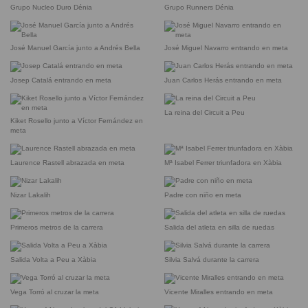
Grupo Nucleo Duro Dénia
Grupo Runners Dénia
José Manuel García junto a Andrés Bella
José Miguel Navarro entrando en meta
Josep Catalá entrando en meta
Juan Carlos Herás entrando en meta
La reina del Circuit a Peu
Kiket Rosello junto a Víctor Fernández en
meta
Laurence Rastell abrazada en meta
Mª Isabel Ferrer triunfadora en Xàbia
Nizar Lakalih
Padre con niño en meta
Primeros metros de la carrera
Salida del atleta en silla de ruedas
Salida Volta a Peu a Xàbia
Silvia Salvá durante la carrera
Vega Torró al cruzar la meta
Vicente Miralles entrando en meta