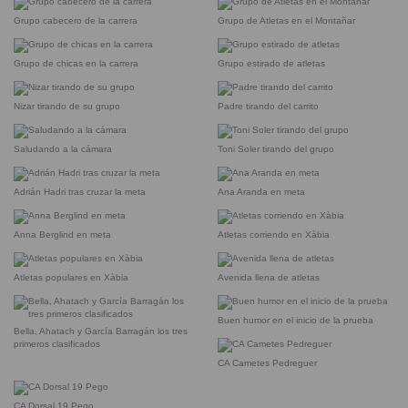
Grupo cabecero de la carrera
Grupo de Atletas en el Montañar
Grupo de chicas en la carrera
Grupo estirado de atletas
Nizar tirando de su grupo
Padre tirando del carrito
Saludando a la cámara
Toni Soler tirando del grupo
Adrián Hadri tras cruzar la meta
Ana Aranda en meta
Anna Berglind en meta
Atletas corriendo en Xàbia
Atletas populares en Xàbia
Avenida llena de atletas
Buen humor en el inicio de la prueba
Bella, Ahatach y García Barragán los tres
primeros clasificados
CA Cametes Pedreguer
CA Dorsal 19 Pego