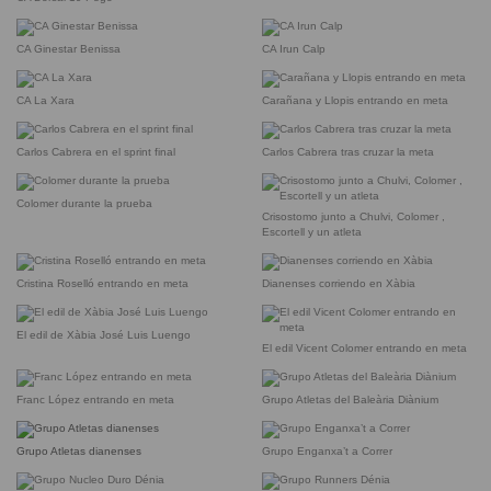
CA Ginestar Benissa
CA Irun Calp
CA La Xara
Carañana y Llopis entrando en meta
Carlos Cabrera en el sprint final
Carlos Cabrera tras cruzar la meta
Colomer durante la prueba
Crisostomo junto a Chulvi, Colomer ,
Escortell y un atleta
Cristina Roselló entrando en meta
Dianenses corriendo en Xàbia
El edil de Xàbia José Luis Luengo
El edil Vicent Colomer entrando en meta
Franc López entrando en meta
Grupo Atletas del Baleària Diànium
Grupo Atletas dianenses
Grupo Enganxa’t a Correr