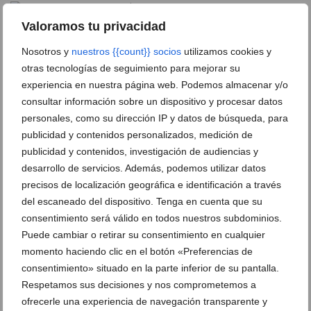
Valoramos tu privacidad
Salva Signes con Santago Guzmán y
Vicent Bou
Nosotros y
nuestros {{count}} socios
utilizamos cookies y
otras tecnologías de seguimiento para mejorar su
Sonia Sánchez, Encarna Cardona y Ana
Víctor Fernández con Vicent Camarena y
experiencia en nuestra página web. Podemos almacenar y/o
Alberola
Víctor Pérez
consultar información sobre un dispositivo y procesar datos
personales, como su dirección IP y datos de búsqueda, para
Vincent McKoy junto a Juan Sellens y
Youssef Ahatach, Andrés Bella y José
publicidad y contenidos personalizados, medición de
Manuel Chiner
Manuel García en el podio
publicidad y contenidos, investigación de audiencias y
desarrollo de servicios. Además, podemos utilizar datos
Abella en el Primer Montañar
Adrián Adri en la carrera
precisos de localización geográfica e identificación a través
del escaneado del dispositivo. Tenga en cuenta que su
Araceli Chornet en plena carrera
Atleta silla ruedas en el Montañar
consentimiento será válido en todos nuestros subdominios.
Puede cambiar o retirar su consentimiento en cualquier
Atletas de Benissa durante la carrera
Atletas de Ondara durante la prueba
momento haciendo clic en el botón «Preferencias de
consentimiento» situado en la parte inferior de su pantalla.
Atletas del Llebeig Xàbia en la carrera
Atletas del Corremundos Teulada en el
Respetamos sus decisiones y nos comprometemos a
Primer Montañar
ofrecerle una experiencia de navegación transparente y