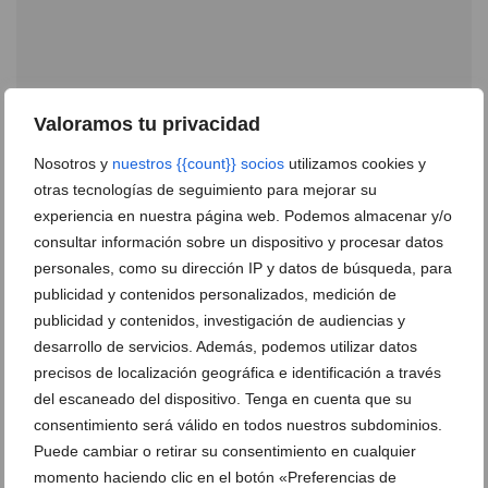
Valoramos tu privacidad
Nosotros y
nuestros {{count}} socios
utilizamos cookies y
HCB Dénia impulsa una Consulta Monográfica de
otras tecnologías de seguimiento para mejorar su
Cefaleas para el manejo de migrañas complejas
experiencia en nuestra página web. Podemos almacenar y/o
23 de junio de 2025
consultar información sobre un dispositivo y procesar datos
personales, como su dirección IP y datos de búsqueda, para
publicidad y contenidos personalizados, medición de
publicidad y contenidos, investigación de audiencias y
desarrollo de servicios. Además, podemos utilizar datos
precisos de localización geográfica e identificación a través
del escaneado del dispositivo. Tenga en cuenta que su
consentimiento será válido en todos nuestros subdominios.
Puede cambiar o retirar su consentimiento en cualquier
momento haciendo clic en el botón «Preferencias de