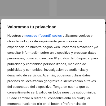
salud de tus hijos no se va
Especialización y cercanía
Valoramos tu privacidad
vacaciones: atención
Vincles Clínica, el nuevo
iátrica inmediata en
concepto de salud integra
Nosotros y
nuestros {{count}} socios
utilizamos cookies y
bia
24 de marzo de 2026
otras tecnologías de seguimiento para mejorar su
e mayo de 2026
experiencia en nuestra página web. Podemos almacenar y/o
consultar información sobre un dispositivo y procesar datos
personales, como su dirección IP y datos de búsqueda, para
publicidad y contenidos personalizados, medición de
publicidad y contenidos, investigación de audiencias y
desarrollo de servicios. Además, podemos utilizar datos
precisos de localización geográfica e identificación a través
del escaneado del dispositivo. Tenga en cuenta que su
consentimiento será válido en todos nuestros subdominios.
Puede cambiar o retirar su consentimiento en cualquier
momento haciendo clic en el botón «Preferencias de