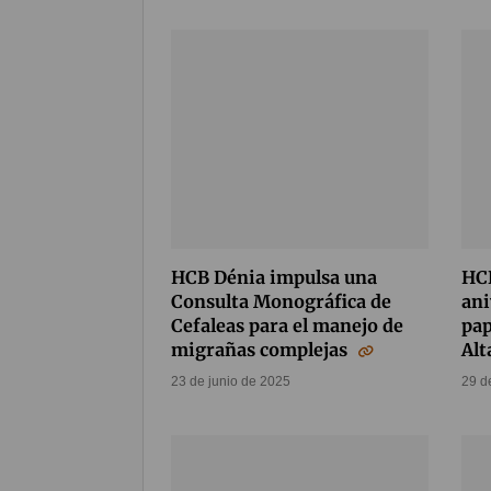
HCB Dénia impulsa una
HCB
Consulta Monográfica de
ani
Cefaleas para el manejo de
pap
migrañas complejas
Al
23 de junio de 2025
29 d