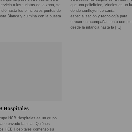
servicio a los turistas de la zona, se
que una policlínica, Vincles es un l
ndió hasta los principales puntos de
donde confluyen cercanía,
osta Blanca y culmina con la puesta
especialización y tecnología para
ofrecer un acompañamiento comple
desde la infancia hasta la […]
B Hospitales
rupo HCB Hospitales es un grupo
tario privado familiar. Quiénes
os HCB Hospitales comenzó su