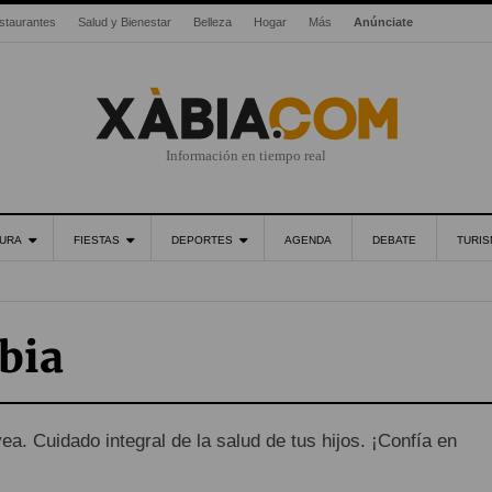
staurantes
Salud y Bienestar
Belleza
Hogar
Más
Anúnciate
Información en tiempo real
URA
FIESTAS
DEPORTES
AGENDA
DEBATE
TURI
bia
ea. Cuidado integral de la salud de tus hijos. ¡Confía en