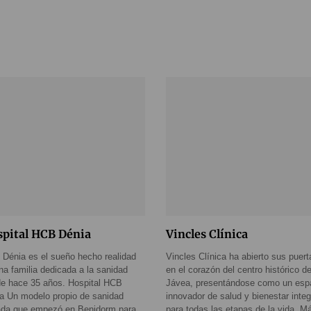
pital HCB Dénia
Vincles Clínica
Dénia es el sueño hecho realidad
Vincles Clínica ha abierto sus puert
na familia dedicada a la sanidad
en el corazón del centro histórico d
e hace 35 años. Hospital HCB
Jávea, presentándose como un esp
ia Un modelo propio de sanidad
innovador de salud y bienestar integ
ada que empezó en Benidorm para
para todas las etapas de la vida. M