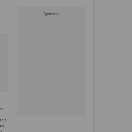
as
e
acio
ral
ás