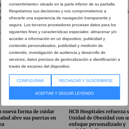
consentimiento» situado en la parte inferior de su pantalla.
 Hospitales inicia una
Hospital HLA San Carlos
va etapa tras su
apuesta por el control de l
Respetamos sus decisiones y nos comprometemos a
egración en Ribera Salud
hipertensión a edades
ofrecerle una experiencia de navegación transparente y
tempranas
segura. Los terceros proveedores procesan datos para los
siguientes fines y características especiales: almacenar y/o
e febrero de 2026
17 de febrero de 2026
acceder a información en un dispositivo, publicidad y
contenido personalizados, publicidad y medición de
contenido, investigación de audiencia y desarrollo de
servicios, datos precisos de geolocalización e identificación a
través de escaneo del dispositivo.
CONFIGURAR
RECHAZAR Y SUSCRIBIRSE
ACEPTAR Y SEGUIR LEYENDO
 nueva forma de cuidar
HCB Hospitales refuerza 
salud abre sus puertas en
Unidad de Obesidad con u
ea
enfoque personalizado y