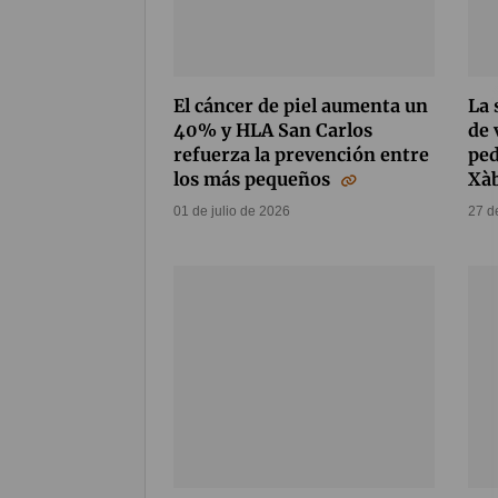
El cáncer de piel aumenta un
La 
40% y HLA San Carlos
de 
refuerza la prevención entre
ped
los más pequeños
Xà
01 de julio de 2026
27 d