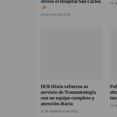
ofrece el Hospital San Carlos
21 d
28 de enero de 2026
HCB Dénia refuerza su
Pol
servicio de Traumatología
obr
con un equipo completo y
ins
atención diaria
23 d
11 de septiembre de 2025