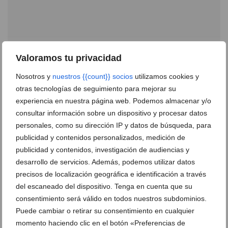
Valoramos tu privacidad
Nosotros y
nuestros {{count}} socios
utilizamos cookies y
otras tecnologías de seguimiento para mejorar su
Specsavers Ópticas se une a Cruz Roja para que
experiencia en nuestra página web. Podemos almacenar y/o
todos los niños reciban su regalo esta Navidad
consultar información sobre un dispositivo y procesar datos
personales, como su dirección IP y datos de búsqueda, para
16 de diciembre de 2024
publicidad y contenidos personalizados, medición de
publicidad y contenidos, investigación de audiencias y
desarrollo de servicios. Además, podemos utilizar datos
precisos de localización geográfica e identificación a través
del escaneado del dispositivo. Tenga en cuenta que su
consentimiento será válido en todos nuestros subdominios.
Puede cambiar o retirar su consentimiento en cualquier
momento haciendo clic en el botón «Preferencias de