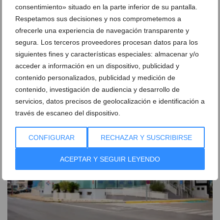
consentimiento» situado en la parte inferior de su pantalla.
Respetamos sus decisiones y nos comprometemos a
ofrecerle una experiencia de navegación transparente y
segura. Los terceros proveedores procesan datos para los
siguientes fines y características especiales: almacenar y/o
El Dr. Miguel Peris, nuevo Director Médico del
acceder a información en un dispositivo, publicidad y
Hospital HCB Dénia
contenido personalizados, publicidad y medición de
05 de diciembre de 2024
contenido, investigación de audiencia y desarrollo de
servicios, datos precisos de geolocalización e identificación a
través de escaneo del dispositivo.
CONFIGURAR
RECHAZAR Y SUSCRIBIRSE
ACEPTAR Y SEGUIR LEYENDO