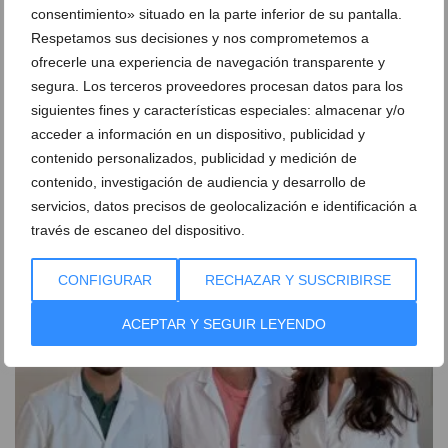
consentimiento» situado en la parte inferior de su pantalla.
Respetamos sus decisiones y nos comprometemos a
ofrecerle una experiencia de navegación transparente y
segura. Los terceros proveedores procesan datos para los
siguientes fines y características especiales: almacenar y/o
acceder a información en un dispositivo, publicidad y
Una nueva forma de cuidar tu salud abre sus puertas
contenido personalizados, publicidad y medición de
en Jávea
contenido, investigación de audiencia y desarrollo de
21 de enero de 2026
servicios, datos precisos de geolocalización e identificación a
través de escaneo del dispositivo.
CONFIGURAR
RECHAZAR Y SUSCRIBIRSE
ACEPTAR Y SEGUIR LEYENDO