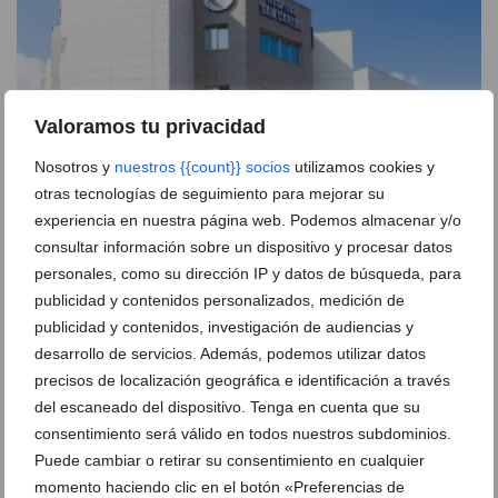
Valoramos tu privacidad
Nosotros y
nuestros {{count}} socios
utilizamos cookies y
otras tecnologías de seguimiento para mejorar su
experiencia en nuestra página web. Podemos almacenar y/o
¿Buscas atención médica rápida y de calidad?
consultar información sobre un dispositivo y procesar datos
Descubre todos los servicios que ofrece el Hospital
San Carlos
personales, como su dirección IP y datos de búsqueda, para
publicidad y contenidos personalizados, medición de
28 de enero de 2026
publicidad y contenidos, investigación de audiencias y
desarrollo de servicios. Además, podemos utilizar datos
precisos de localización geográfica e identificación a través
del escaneado del dispositivo. Tenga en cuenta que su
consentimiento será válido en todos nuestros subdominios.
Puede cambiar o retirar su consentimiento en cualquier
momento haciendo clic en el botón «Preferencias de