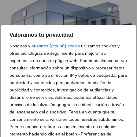
Valoramos tu privacidad
Nosotros y
nuestros {{count}} socios
utilizamos cookies y
otras tecnologías de seguimiento para mejorar su
experiencia en nuestra página web. Podemos almacenar y/o
consultar información sobre un dispositivo y procesar datos
personales, como su dirección IP y datos de búsqueda, para
Policlínica Glorieta inicia las obras de ampliación
publicidad y contenidos personalizados, medición de
de sus instalaciones superiores
publicidad y contenidos, investigación de audiencias y
23 de julio de 2025
desarrollo de servicios. Además, podemos utilizar datos
precisos de localización geográfica e identificación a través
del escaneado del dispositivo. Tenga en cuenta que su
consentimiento será válido en todos nuestros subdominios.
Puede cambiar o retirar su consentimiento en cualquier
momento haciendo clic en el botón «Preferencias de