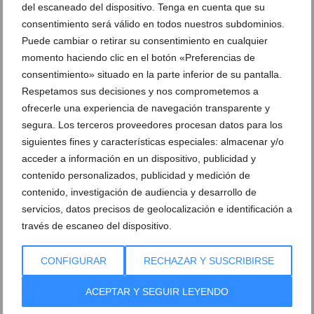
del escaneado del dispositivo. Tenga en cuenta que su
consentimiento será válido en todos nuestros subdominios.
Puede cambiar o retirar su consentimiento en cualquier
Petit Ars de Xàbia abre la preinscripción y amplía la
momento haciendo clic en el botón «Preferencias de
edad hasta los 16 años
consentimiento» situado en la parte inferior de su pantalla.
07 de agosto de 2026
Respetamos sus decisiones y nos comprometemos a
ofrecerle una experiencia de navegación transparente y
segura. Los terceros proveedores procesan datos para los
siguientes fines y características especiales: almacenar y/o
acceder a información en un dispositivo, publicidad y
contenido personalizados, publicidad y medición de
contenido, investigación de audiencia y desarrollo de
servicios, datos precisos de geolocalización e identificación a
través de escaneo del dispositivo.
CONFIGURAR
RECHAZAR Y SUSCRIBIRSE
ACEPTAR Y SEGUIR LEYENDO
Nuevos semáforos informativos controlan los