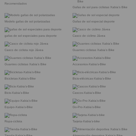
Recomendados
Gafas de sol para ciclistas Xabia’s Bike
Modelo gafas de sol polarizadas
Gafas de sol especial deporte
gafas de sol especiales para deporte
Casco de ciclimo Jávea
Casco de ciclista rojo Jávea
Guantes ciclistas Xabia’s Bike
Guantes ciclistas Xabia’s Bike
Accesorios-Xabia’s-Bike
Bicicletas-Xabia’s-Bike
Bicis-eléctricas-Xabia’s-Bike
Bicis-Xabia’s-Bike
Cascos-Xabia’s-Bike
Equipo-Xabia’s-Bike
Go-Pro-Xabia’s-Bike
Ropa-ciclista
Tarjeta-Xabia’s-bike
Tienda-Xabia’s-Bike
Alimentación deportiva Xabia’s Bike