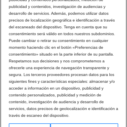
publicidad y contenidos, investigación de audiencias y
Un buen casco te protegerá durante tus
desarrollo de servicios. Además, podemos utilizar datos
rutas
precisos de localización geográfica e identificación a través
del escaneado del dispositivo. Tenga en cuenta que su
Unos accesorios idóneos para el ciclismo
consentimiento será válido en todos nuestros subdominios.
Puede cambiar o retirar su consentimiento en cualquier
Logo Xabia’s Bike
Logo recomendado Xabia’s Bike
momento haciendo clic en el botón «Preferencias de
consentimiento» situado en la parte inferior de su pantalla.
Respetamos sus decisiones y nos comprometemos a
DEJA UN COMENTARIO
ofrecerle una experiencia de navegación transparente y
segura. Los terceros proveedores procesan datos para los
siguientes fines y características especiales: almacenar y/o
acceder a información en un dispositivo, publicidad y
contenido personalizados, publicidad y medición de
contenido, investigación de audiencia y desarrollo de
servicios, datos precisos de geolocalización e identificación a
través de escaneo del dispositivo.