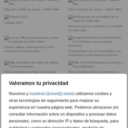
Ropa de ciclismo en Javea – Xabia’s Bike
Casco para bici en Javea – Xabia’s Bike
TriXabia 2021
Bicicletas que se convertirán en tu aliado
en cada viaje
Cascos, sillines, equipaciones y otros
accesorios en Xabia’s Bike
Comprométete con el mantenimiento de
tu bicicleta con los mejores productos
Elige la bicicleta que mejor se adapte a
Elige tu bicicleta favorita y comienza a
tus necesidades
hacer kilómetros
Valoramos tu privacidad
Elige Xabia’s Bile para productos de
Equipación para practicar tu deporte
Nosotros y
nuestros {{count}} socios
utilizamos cookies y
primera calidad
favorito
otras tecnologías de seguimiento para mejorar su
experiencia en nuestra página web. Podemos almacenar y/o
Tienda de Xabia’s Bike en Jávea
consultar información sobre un dispositivo y procesar datos
personales, como su dirección IP y datos de búsqueda, para
publicidad y contenidos personalizados, medición de