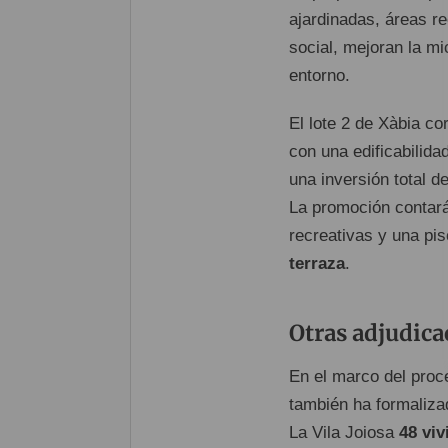
ajardinadas, áreas r
social, mejoran la mi
entorno.
El lote 2 de Xàbia co
con una edificabilida
una inversión total d
La promoción contar
recreativas y una pi
terraza
.
Otras adjudica
En el marco del proce
también ha formalizad
La Vila Joiosa
48 viv