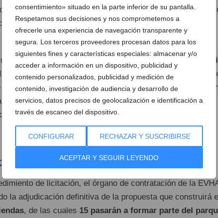
consentimiento» situado en la parte inferior de su pantalla.
ecreativas y
piscina
. Estos espacios promueven el encuentr
Respetamos sus decisiones y nos comprometemos a
croclimatización y aportan un valor estético y ecológico al
ofrecerle una experiencia de navegación transparente y
segura. Los terceros proveedores procesan datos para los
siguientes fines y características especiales: almacenar y/o
rresponde a otra parcela situada en la
calle Poeta José Albi
acceder a información en un dispositivo, publicidad y
d de
3.877 m²
. En este caso, se construirán
56 viviendas
, c
contenido personalizados, publicidad y medición de
e
7.019.485 euros
, de las que 10 pasarán a la administración
contenido, investigación de audiencia y desarrollo de
servicios, datos precisos de geolocalización e identificación a
á con
66 aparcamientos
y
52 trasteros
, zonas ajardinadas,
través de escaneo del dispositivo.
scina. Las viviendas tendrán
dos dormitorios, dos baños y
CONFIGURAR
RECHAZAR Y SUSCRIBIRSE
ACEPTAR Y SEGUIR LEYENDO
ciones en La Vila Joiosa
dimiento de licitación, el órgano de contratación de la EVH
o la adjudicación definitiva de la propuesta que construirá 
iendas
, de las cuales
15 pasarán a formar parte del parq