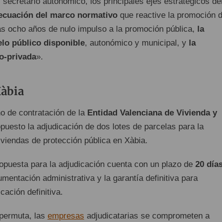
 secretario autonómico, los principales ejes estratégicos de
decuación del marco normativo
que reactive la promoción 
ras ocho años de nulo impulso a la promoción pública,
la
elo público disponible
, autonómico y municipal, y
la
o-privada
».
Xàbia
no de contratación de la
Entidad Valenciana de Vivienda y
puesto la adjudicación de dos lotes de parcelas para la
iviendas de protección pública en Xàbia.
opuesta para la adjudicación cuenta con un plazo de
20 día
umentación administrativa y la garantía definitiva para
cación definitiva.
 permuta, las
empresas
adjudicatarias se comprometen a