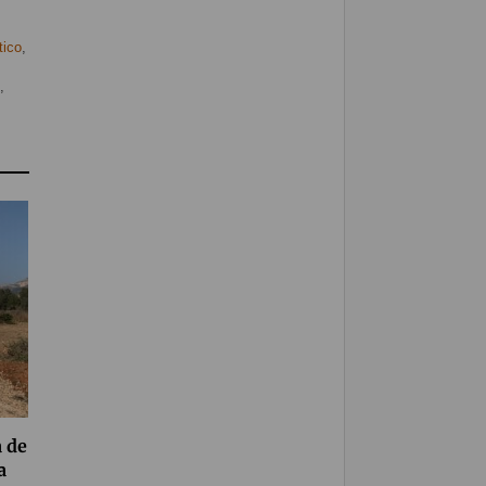
tico
,
,
a de
a