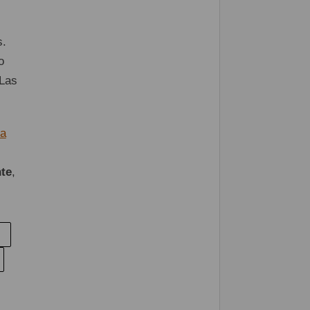
s.
o
 Las
ía
nte
,