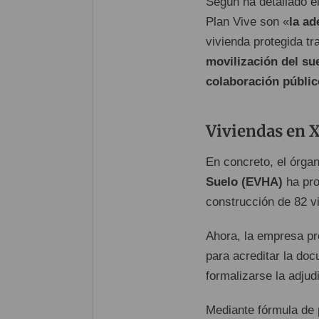
Según ha detallado el
Plan Vive son «
la a
vivienda protegida t
movilización del su
colaboración públic
Viviendas en 
En concreto, el órga
Suelo (EVHA)
ha pro
construcción de 82 v
Ahora, la empresa pr
para acreditar la doc
formalizarse la adjudi
Mediante fórmula de