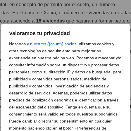
itat, en concepto de permuta por el suelo, un número
ndas. En el caso de Xàbia, el número de viviendas ofertada
uesta asciende a
16 viviendas
que pasarán a formar parte de
 Generalitat o del
Ayuntamiento
para su arrendamiento a pr
Valoramos tu privacidad
Nosotros y
nuestros {{count}} socios
utilizamos cookies y
otras tecnologías de seguimiento para mejorar su
tados en Xàbia, el primero contemplaba dos parcelas en la
ca
experiencia en nuestra página web. Podemos almacenar y/o
, 14-16
, con una edificabilidad de
1.892 m²
en la que se
consultar información sobre un dispositivo y procesar datos
, con sus correspondientes aparcamientos y
trasteros
. De
personales, como su dirección IP y datos de búsqueda, para
arque público de la Generalitat o del Consistorio como forma
publicidad y contenidos personalizados, medición de
 supondrá una
inversión total de 3.224.119 euros
.
publicidad y contenidos, investigación de audiencias y
desarrollo de servicios. Además, podemos utilizar datos
os dormitorios y terraza; con un dormitorio y varios estudi
precisos de localización geográfica e identificación a través
cial de las viviendas se ha concebido con un enfoque
modu
del escaneado del dispositivo. Tenga en cuenta que su
consentimiento será válido en todos nuestros subdominios.
 su adaptación a lo largo del tiempo.
Puede cambiar o retirar su consentimiento en cualquier
momento haciendo clic en el botón «Preferencias de
ora
espacios exteriores de calidad
, con zonas comunes