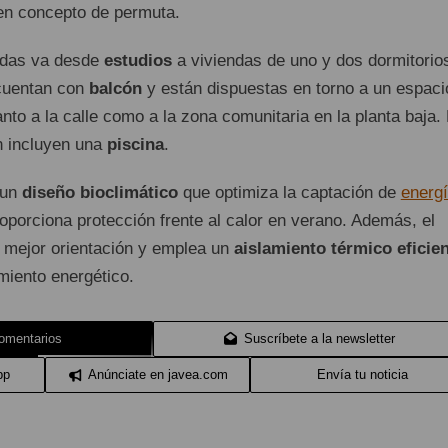
en concepto de permuta.
endas va desde
estudios
a viviendas de uno y dos dormitorio
 cuentan con
balcón
y están dispuestas en torno a un espaci
to a la calle como a la zona comunitaria en la planta baja.
n incluyen una
piscina
.
 un
diseño bioclimático
que optimiza la captación de
energ
oporciona protección frente al calor en verano. Además, el
a mejor orientación y emplea un
aislamiento térmico eficie
miento energético.
omentarios
Suscríbete a la newsletter
pp
Anúnciate en javea.com
Envía tu noticia