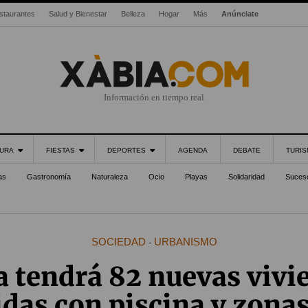
staurantes
Salud y Bienestar
Belleza
Hogar
Más
Anúnciate
Información en tiempo real
URA
FIESTAS
DEPORTES
AGENDA
DEBATE
TURI
as
Gastronomía
Naturaleza
Ocio
Playas
Solidaridad
Suces
SOCIEDAD
URBANISMO
-
a tendrá 82 nuevas vivi
das con piscina y zona