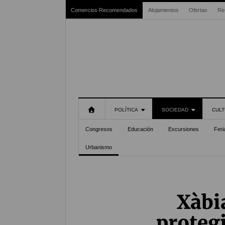
Comercios Recomendados
Alojamientos
Ofertas
Re
POLÍTICA
SOCIEDAD
CULT
Congresos
Educación
Excursiones
Feri
Urbanismo
Xàbi
protegi