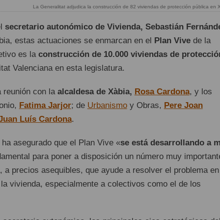
La Generalitat adjudica la construcción de 82 viviendas de protección pública en X
el
secretario autonómico de Vivienda, Sebastián Fernánd
àbia, estas actuaciones se enmarcan en el
Plan Vive
de la
etivo es la
construcción de 10.000 viviendas de protecció
at Valenciana en esta legislatura.
a reunión con la
alcaldesa de Xàbia,
Rosa Cardona
, y los
onio,
Fatima Jarjor
; de
Urbanismo
y Obras,
Pere Joan
Juan Luís Cardona
.
ha asegurado que el Plan Vive «
se está desarrollando a 
amental para poner a disposición un número muy important
, a precios asequibles, que ayude a resolver el problema en
la vivienda, especialmente a colectivos como el de los