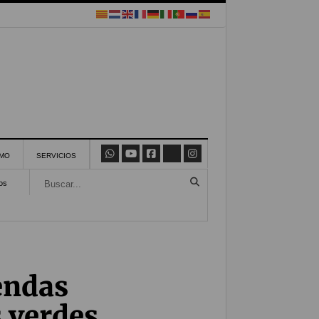
SMO
SERVICIOS
os
endas
s verdes