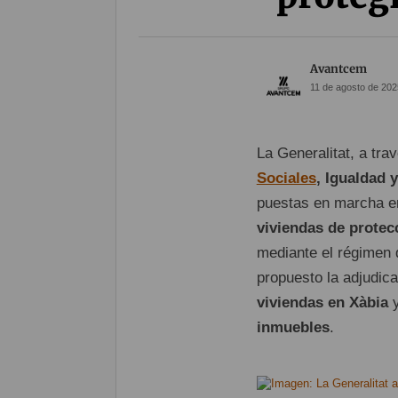
Avantcem
11 de agosto de 202
La Generalitat, a tra
Sociales
, Igualdad 
puestas en marcha e
viviendas de protec
mediante el régimen
propuesto la adjudic
viviendas en Xàbia
y
inmuebles
.