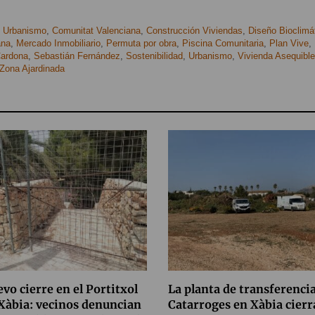
,
Urbanismo
,
Comunitat Valenciana
,
Construcción Viviendas
,
Diseño Bioclimá
ana
,
Mercado Inmobiliario
,
Permuta por obra
,
Piscina Comunitaria
,
Plan Vive
,
ardona
,
Sebastián Fernández
,
Sostenibilidad
,
Urbanismo
,
Vivienda Asequible
Zona Ajardinada
vo cierre en el Portitxol
La planta de transferenci
Xàbia: vecinos denuncian
Catarroges en Xàbia cierr