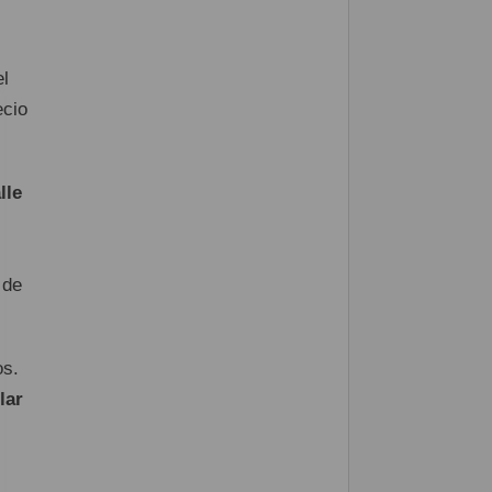
s
l
ecio
lle
 de
os.
lar