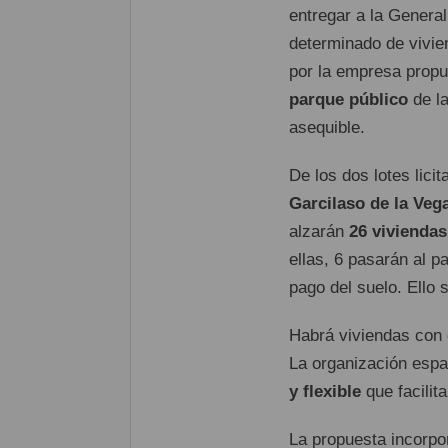
entregar a la General
determinado de vivie
por la empresa prop
parque público
de la
asequible.
De los dos lotes lici
Garcilaso de la Vega
alzarán
26 viviendas
ellas, 6 pasarán al p
pago del suelo. Ello
Habrá viviendas con d
La organización espa
y flexible
que facilita
La propuesta incorp