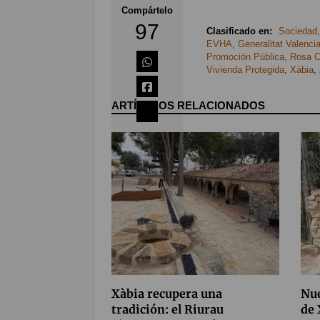
Compártelo
97
Clasificado en:
Sociedad
EVHA
,
Generalitat Valenci
Promoción Pública
,
Rosa C
Vivienda Protegida
,
Xàbia
,
ARTÍCULOS RELACIONADOS
Coméntalo
8
Xàbia recupera una
Nue
tradición: el Riurau
de 