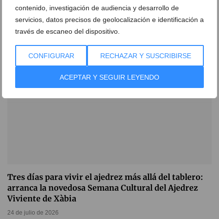
espectáculo donde el ajedrez se convierte en teatro
contenido, investigación de audiencia y desarrollo de
25 de julio de 2026
servicios, datos precisos de geolocalización e identificación a
través de escaneo del dispositivo.
CONFIGURAR
RECHAZAR Y SUSCRIBIRSE
ACEPTAR Y SEGUIR LEYENDO
Tres días para vivir el ajedrez más allá del tablero:
arranca la novedosa Semana Cultural del Ajedrez
Viviente de Xàbia
24 de julio de 2026