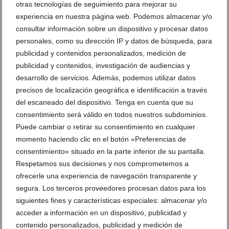
otras tecnologías de seguimiento para mejorar su
experiencia en nuestra página web. Podemos almacenar y/o
consultar información sobre un dispositivo y procesar datos
El Ajedrez Viviente de Xàbia emprende una vuelta al
mundo ante cientos de espectadores
personales, como su dirección IP y datos de búsqueda, para
publicidad y contenidos personalizados, medición de
27 de julio de 2026
publicidad y contenidos, investigación de audiencias y
desarrollo de servicios. Además, podemos utilizar datos
precisos de localización geográfica e identificación a través
del escaneado del dispositivo. Tenga en cuenta que su
consentimiento será válido en todos nuestros subdominios.
Puede cambiar o retirar su consentimiento en cualquier
momento haciendo clic en el botón «Preferencias de
consentimiento» situado en la parte inferior de su pantalla.
Respetamos sus decisiones y nos comprometemos a
ofrecerle una experiencia de navegación transparente y
segura. Los terceros proveedores procesan datos para los
siguientes fines y características especiales: almacenar y/o
acceder a información en un dispositivo, publicidad y
Ajedrez Viviente de Xàbia: la historia del
contenido personalizados, publicidad y medición de