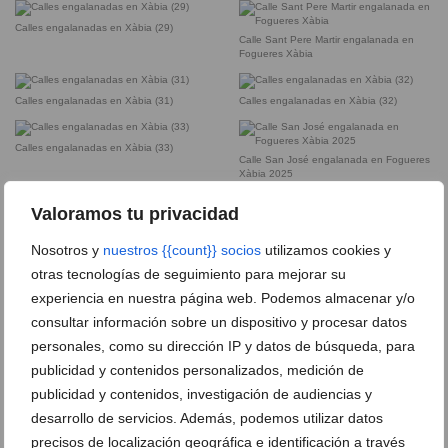
Calles engalanadas en Xàbia (29)
Calle Sant Pere Martir engalanada en
Fogueres Xàbia
Calles engalanadas en Xàbia (31)
Calles engalanadas en Xàbia (32)
Calles engalanadas en Xàbia (33)
Calle San José engalanada en Fogueres
Xàbia 2025
Valoramos tu privacidad
Calle Verge de la Merced engalanada en
Calles engalanadas Fogueres Xàbia
Xàbia en fiestas de Fogueres
2025 (1)
Nosotros y
nuestros {{count}} socios
utilizamos cookies y
otras tecnologías de seguimiento para mejorar su
experiencia en nuestra página web. Podemos almacenar y/o
Calles engalanadas Fogueres Xàbia
Calles engalanadas Fogueres Xàbia
2025 (2)
2025 (3)
consultar información sobre un dispositivo y procesar datos
personales, como su dirección IP y datos de búsqueda, para
publicidad y contenidos personalizados, medición de
Calles engalanadas Fogueres Xàbia
Calles engalanadas Fogueres Xàbia
publicidad y contenidos, investigación de audiencias y
2025 (4)
2025 (5)
desarrollo de servicios. Además, podemos utilizar datos
precisos de localización geográfica e identificación a través