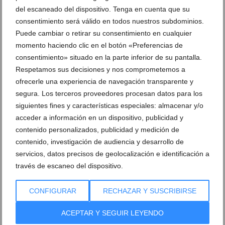
Calles engalanadas Fogueres Xàbia
Calles engalanadas Fogueres Xàbia
del escaneado del dispositivo. Tenga en cuenta que su
2025 (6)
2025 (7)
consentimiento será válido en todos nuestros subdominios.
Puede cambiar o retirar su consentimiento en cualquier
Calles engalanadas Fogueres Xàbia
Calles engalanadas Fogueres Xàbia
momento haciendo clic en el botón «Preferencias de
2025 (8)
2025 (9)
consentimiento» situado en la parte inferior de su pantalla.
Respetamos sus decisiones y nos comprometemos a
Calles engalanadas Fogueres Xàbia
Calles engalanadas Fogueres Xàbia
ofrecerle una experiencia de navegación transparente y
2025 (10)
2025 (11)
segura. Los terceros proveedores procesan datos para los
siguientes fines y características especiales: almacenar y/o
Calles engalanadas Fogueres Xàbia
acceder a información en un dispositivo, publicidad y
2025 (12)
contenido personalizados, publicidad y medición de
contenido, investigación de audiencia y desarrollo de
servicios, datos precisos de geolocalización e identificación a
DEJA UN COMENTARIO
través de escaneo del dispositivo.
CONFIGURAR
RECHAZAR Y SUSCRIBIRSE
ACEPTAR Y SEGUIR LEYENDO