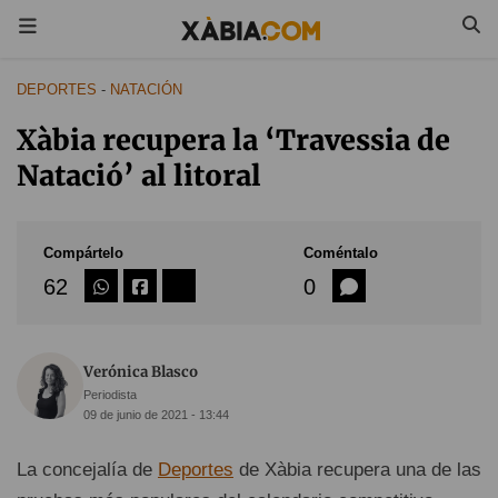
DEPORTES
-
NATACIÓN
Xàbia recupera la ‘Travessia de
Natació’ al litoral
Compártelo
Coméntalo
62
0
Verónica Blasco
Periodista
09 de junio de 2021 - 13:44
La concejalía de
Deportes
de Xàbia recupera una de las