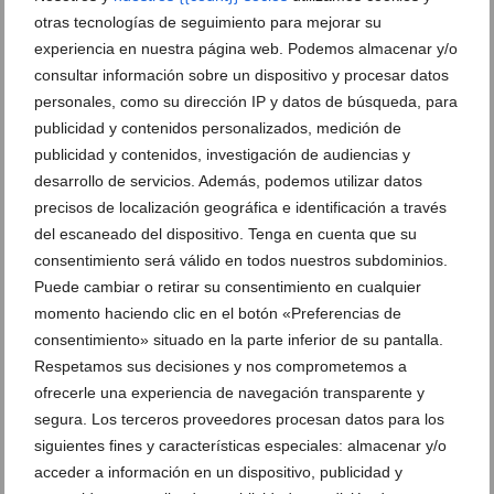
otras tecnologías de seguimiento para mejorar su
experiencia en nuestra página web. Podemos almacenar y/o
consultar información sobre un dispositivo y procesar datos
personales, como su dirección IP y datos de búsqueda, para
publicidad y contenidos personalizados, medición de
publicidad y contenidos, investigación de audiencias y
desarrollo de servicios. Además, podemos utilizar datos
precisos de localización geográfica e identificación a través
del escaneado del dispositivo. Tenga en cuenta que su
consentimiento será válido en todos nuestros subdominios.
Así vivió Xàbia el evento náutico más emocionante
Puede cambiar o retirar su consentimiento en cualquier
del mundo en directo, la SailGP
momento haciendo clic en el botón «Preferencias de
consentimiento» situado en la parte inferior de su pantalla.
27 de julio de 2026
Respetamos sus decisiones y nos comprometemos a
ofrecerle una experiencia de navegación transparente y
segura. Los terceros proveedores procesan datos para los
siguientes fines y características especiales: almacenar y/o
acceder a información en un dispositivo, publicidad y