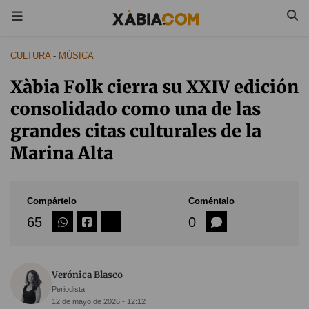
CULTURA
-
MÚSICA
Xàbia Folk cierra su XXIV edición
consolidado como una de las
grandes citas culturales de la
Marina Alta
Compártelo
Coméntalo
65
0
Verónica Blasco
Periodista
12 de mayo de 2026 - 12:12