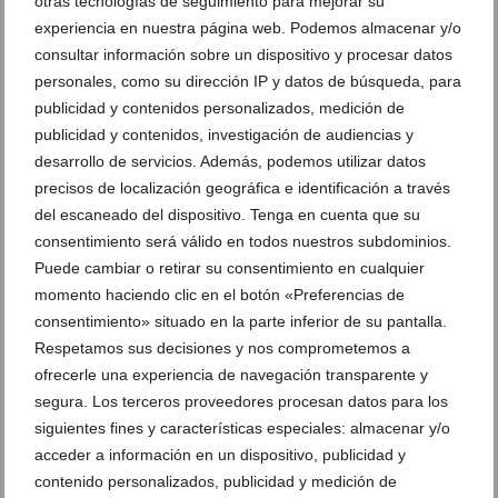
otras tecnologías de seguimiento para mejorar su
Aulas en la calle. Escenifican un aula en
Aulas en la calle. Escenifican un aula en
experiencia en nuestra página web. Podemos almacenar y/o
el Paseo del Arenal de Xàbia como
el Paseo del Arenal de Xàbia como
protesta (13)
protesta (14)
consultar información sobre un dispositivo y procesar datos
personales, como su dirección IP y datos de búsqueda, para
publicidad y contenidos personalizados, medición de
Aulas en la calle. Escenifican un aula en
publicidad y contenidos, investigación de audiencias y
el Paseo del Arenal de Xàbia como
protesta (15)
desarrollo de servicios. Además, podemos utilizar datos
precisos de localización geográfica e identificación a través
del escaneado del dispositivo. Tenga en cuenta que su
consentimiento será válido en todos nuestros subdominios.
DEJA UN COMENTARIO
Puede cambiar o retirar su consentimiento en cualquier
momento haciendo clic en el botón «Preferencias de
consentimiento» situado en la parte inferior de su pantalla.
Respetamos sus decisiones y nos comprometemos a
ofrecerle una experiencia de navegación transparente y
segura. Los terceros proveedores procesan datos para los
siguientes fines y características especiales: almacenar y/o
acceder a información en un dispositivo, publicidad y
contenido personalizados, publicidad y medición de