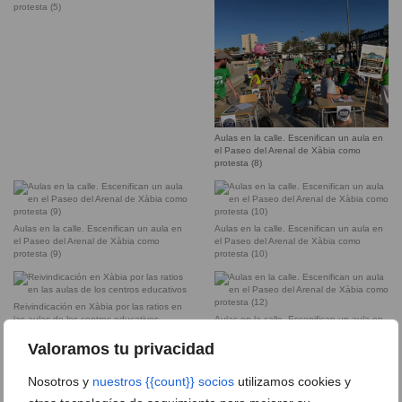
protesta (5)
Aulas en la calle. Escenifican un aula en
el Paseo del Arenal de Xàbia como
protesta (8)
Aulas en la calle. Escenifican un aula en
Aulas en la calle. Escenifican un aula en
el Paseo del Arenal de Xàbia como
el Paseo del Arenal de Xàbia como
protesta (9)
protesta (10)
Reivindicación en Xàbia por las ratios en
las aulas de los centros educativos
Aulas en la calle. Escenifican un aula en
el Paseo del Arenal de Xàbia como
protesta (12)
Valoramos tu privacidad
Nosotros y
nuestros {{count}} socios
utilizamos cookies y