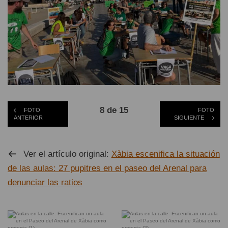
8 de 15
FOTO
FOTO
ANTERIOR
SIGUIENTE
Ver el artículo original:
Xàbia escenifica la situación
de las aulas: 27 pupitres en el paseo del Arenal para
denunciar las ratios