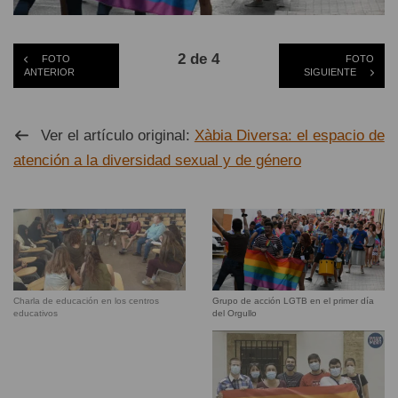
2 de 4
FOTO
FOTO
ANTERIOR
SIGUIENTE
Ver el artículo original:
Xàbia Diversa: el espacio de
atención a la diversidad sexual y de género
Grupo de acción LGTB en el primer día
Charla de educación en los centros
del Orgullo
educativos