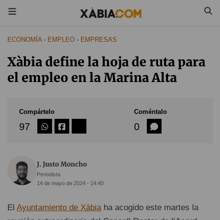
ECONOMÍA
-
EMPLEO
-
EMPRESAS
Xàbia define la hoja de ruta para
el empleo en la Marina Alta
Compártelo
Coméntalo
97
0
J. Justo Moncho
Periodista
14 de mayo de 2024 - 14:40
El
Ayuntamiento de Xàbia
ha acogido este martes la