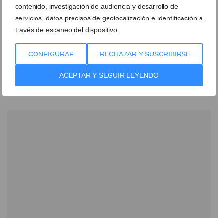
contenido, investigación de audiencia y desarrollo de
servicios, datos precisos de geolocalización e identificación a
través de escaneo del dispositivo.
CONFIGURAR
RECHAZAR Y SUSCRIBIRSE
Transforma tu evento en una experiencia única en
el Hotel Denia Marriott La Sella
ACEPTAR Y SEGUIR LEYENDO
24 de abril de 2026