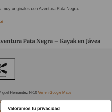
 muy originales con Aventura Pata Negra.
Aventura Pata Negra – Kayak en Jávea
Miguel Hernández Nº10
Ver en Google Maps
5 061
Valoramos tu privacidad
rapatanegra.com