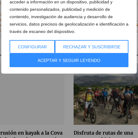
acceder a información en un dispositivo, publicidad y
enimiento
,
Tiendas y recintos deportivos
,
Alquiler kayak Dénia
,
Aventura pata
,
Curso kayak Dénia
,
Deportes de aventura Alicante
,
Deportes de aventura
contenido personalizados, publicidad y medición de
ura de agua
,
Deportes de Aventura Dénia
,
Deportes de aventura en familia
,
contenido, investigación de audiencia y desarrollo de
book
,
Excursión kayak Dénia
,
Fotos deporte de aventura
,
Hacer Kayak Dénia
,
servicios, datos precisos de geolocalización e identificación a
acer snorkel Dénia
,
Kayak
,
Kayak de mar
,
Kayak hoteles Dénia
,
Kayak snork
Kayaking in Dénia spain
,
Rutas kayak Dénia
,
Rutas Senderismo
,
Senderismo
través de escaneo del dispositivo.
,
Snorkeling in Dénia
,
Tienda de kayak en Dénia
CONFIGURAR
RECHAZAR Y SUSCRIBIRSE
ACEPTAR Y SEGUIR LEYENDO
rusión en kayak a la Cova
Disfruta de rutas de una