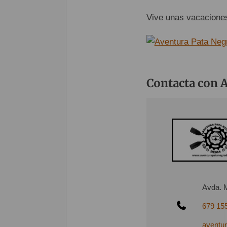
Vive unas vacaciones
Contacta con 
Avda. 
679 15
aventu