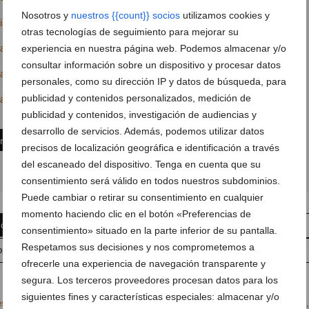
Nosotros y
nuestros {{count}} socios
utilizamos cookies y
ia.com
otras tecnologías de seguimiento para mejorar su
apatanegradenia?ref=hl
experiencia en nuestra página web. Podemos almacenar y/o
consultar información sobre un dispositivo y procesar datos
ra_patanegra
personales, como su dirección IP y datos de búsqueda, para
publicidad y contenidos personalizados, medición de
rapatanegra@hotmail.com
publicidad y contenidos, investigación de audiencias y
desarrollo de servicios. Además, podemos utilizar datos
ón
precisos de localización geográfica e identificación a través
del escaneado del dispositivo. Tenga en cuenta que su
consentimiento será válido en todos nuestros subdominios.
Puede cambiar o retirar su consentimiento en cualquier
momento haciendo clic en el botón «Preferencias de
 comentario
Suscríbete a la newsletter
consentimiento» situado en la parte inferior de su pantalla.
Respetamos sus decisiones y nos comprometemos a
pp
Anúnciate en javea.com
Envía tu noticia
ofrecerle una experiencia de navegación transparente y
segura. Los terceros proveedores procesan datos para los
siguientes fines y características especiales: almacenar y/o
es Náuticas
,
Aventura
,
Bicicletas
,
Comercios y Servicios
,
Deportes de riesgo
,