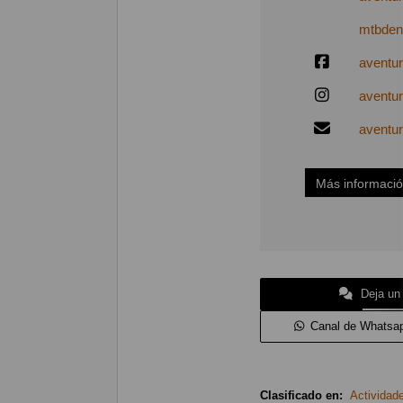
mtbden
aventur
aventu
aventu
Más informaci
Deja un
Canal de Whatsa
Clasificado en:
Actividad