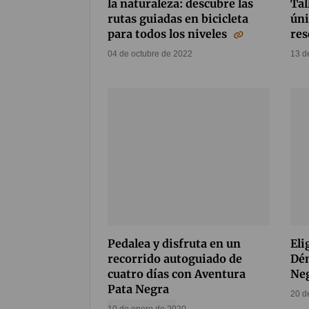
la naturaleza: descubre las
Tal
rutas guiadas en bicicleta
úni
para todos los niveles
re
04 de octubre de 2022
13 d
Pedalea y disfruta en un
Eli
recorrido autoguiado de
Dén
cuatro días con Aventura
Ne
Pata Negra
20 d
10 de enero de 2020