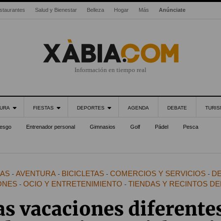
staurantes
Salud y Bienestar
Belleza
Hogar
Más
Anúnciate
Información en tiempo real
URA
FIESTAS
DEPORTES
AGENDA
DEBATE
TURI
iesgo
Entrenador personal
Gimnasios
Golf
Pádel
Pesca
CAS
AVENTURA
BICICLETAS
COMERCIOS Y SERVICIOS
DE
-
-
-
-
ONES
OCIO Y ENTRETENIMIENTO
TIENDAS Y RECINTOS D
-
-
as vacaciones diferentes