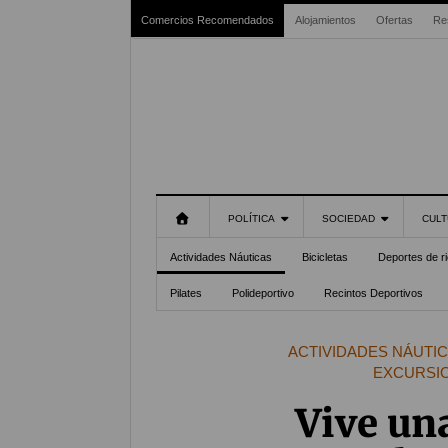
Comercios Recomendados
Alojamientos
Ofertas
Re
POLÍTICA
SOCIEDAD
CULT
Actividades Náuticas
Bicicletas
Deportes de r
Pilates
Polideportivo
Recintos Deportivos
ACTIVIDADES NÁUTI
EXCURSI
Vive un