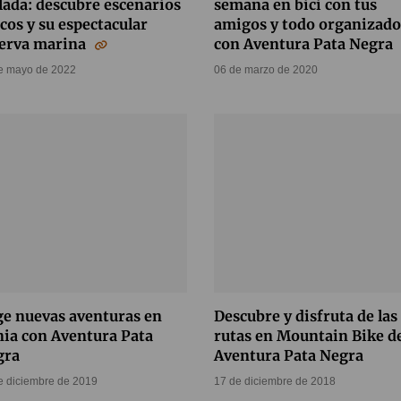
lada: descubre escenarios
semana en bici con tus
cos y su espectacular
amigos y todo organizado
serva marina
con Aventura Pata Negra
e mayo de 2022
06 de marzo de 2020
ge nuevas aventuras en
Descubre y disfruta de las
ia con Aventura Pata
rutas en Mountain Bike d
gra
Aventura Pata Negra
e diciembre de 2019
17 de diciembre de 2018