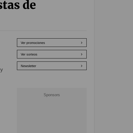
stas de
Ver promociones
Ver sorteos
Newsletter
 y