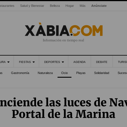
staurantes
Salud y Bienestar
Belleza
Hogar
Más
Anúnciate
Información en tiempo real
URA
FIESTAS
DEPORTES
AGENDA
DEBATE
TURI
as
Gastronomía
Naturaleza
Ocio
Playas
Solidaridad
Suces
enciende las luces de Na
Portal de la Marina