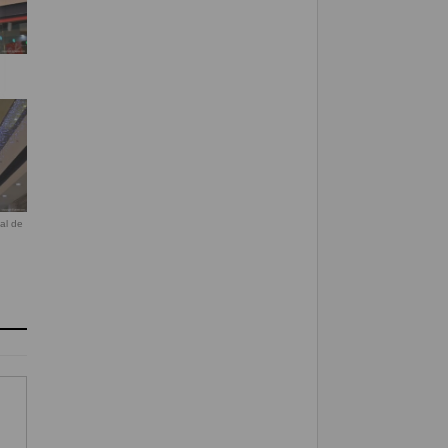
a
al de