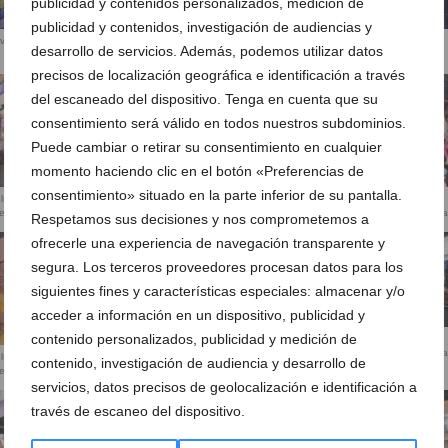
publicidad y contenidos personalizados, medición de
publicidad y contenidos, investigación de audiencias y
vidad Portal de
Gisela en Portal de la Marina
Gisela en Portal de la Marina
desarrollo de servicios. Además, podemos utilizar datos
precisos de localización geográfica e identificación a través
del escaneado del dispositivo. Tenga en cuenta que su
consentimiento será válido en todos nuestros subdominios.
Puede cambiar o retirar su consentimiento en cualquier
momento haciendo clic en el botón «Preferencias de
consentimiento» situado en la parte inferior de su pantalla.
 luces de
Gisela enciende las luces de
Gisela enciende las luces de
e la Marina
Navidad de Portal de la Marina
Navidad de Portal de la Marin
Respetamos sus decisiones y nos comprometemos a
ofrecerle una experiencia de navegación transparente y
segura. Los terceros proveedores procesan datos para los
siguientes fines y características especiales: almacenar y/o
acceder a información en un dispositivo, publicidad y
contenido personalizados, publicidad y medición de
Gisela enciende las luces de
Gisela enciende las luces de
Navidad de Portal de la Marina
Navidad de Portal de la Marin
 luces de
contenido, investigación de audiencia y desarrollo de
e la Marina
servicios, datos precisos de geolocalización e identificación a
través de escaneo del dispositivo.