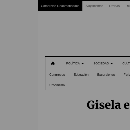
Comercios Recomendados
Alojamientos
Ofertas
Re
POLÍTICA
SOCIEDAD
CULT
Congresos
Educación
Excursiones
Feri
Urbanismo
Gisela 