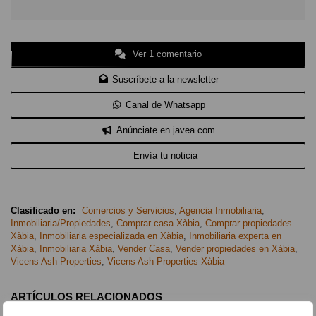
Ver 1 comentario
Suscríbete a la newsletter
Canal de Whatsapp
Anúnciate en javea.com
Envía tu noticia
Clasificado en:
Comercios y Servicios
,
Agencia Inmobiliaria
,
Inmobiliaria/Propiedades
,
Comprar casa Xàbia
,
Comprar propiedades
Xàbia
,
Inmobiliaria especializada en Xàbia
,
Inmobiliaria experta en
Xàbia
,
Inmobiliaria Xàbia
,
Vender Casa
,
Vender propiedades en Xàbia
,
Vicens Ash Properties
,
Vicens Ash Properties Xàbia
ARTÍCULOS RELACIONADOS