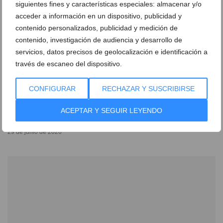
siguientes fines y características especiales: almacenar y/o
acceder a información en un dispositivo, publicidad y
contenido personalizados, publicidad y medición de
contenido, investigación de audiencia y desarrollo de
servicios, datos precisos de geolocalización e identificación a
través de escaneo del dispositivo.
CONFIGURAR
RECHAZAR Y SUSCRIBIRSE
La villa de Xàbia que lo tiene todo para convertirse
ACEPTAR Y SEGUIR LEYENDO
en tu hogar para toda la vida
29 de junio de 2026