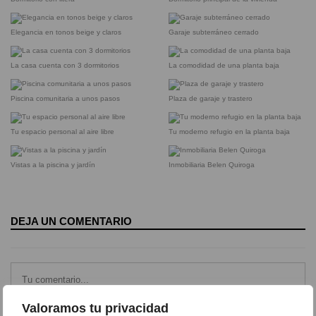
Elegancia en tonos beige y claros
Garaje subterráneo cerrado
La casa cuenta con 3 dormitorios
La comodidad de una planta baja
Piscina comunitaria a unos pasos
Plaza de garaje y trastero
Tu espacio personal al aire libre
Tu moderno refugio en la planta baja
Vistas a la piscina y jardín
Inmobiliaria Belen Quiroga
DEJA UN COMENTARIO
Valoramos tu privacidad