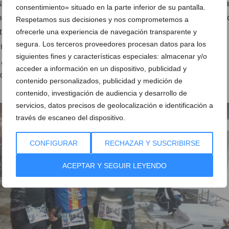
hasta el kilómetro 70, donde las lesiones en los pies le oblig
consentimiento» situado en la parte inferior de su pantalla.
llas en las ampollas». Finalmente, Miguel Ángel Toledo logr
Respetamos sus decisiones y nos comprometemos a
eta con un tiempo de 18 horas, 50 minutos y 22 segundos,
ofrecerle una experiencia de navegación transparente y
segura. Los terceros proveedores procesan datos para los
rer y José Antonio Cecilia, del Club Llebeig, completaron el
siguientes fines y características especiales: almacenar y/o
s, 19 minutos y 22 segundos, con la satisfacción de haber
acceder a información en un dispositivo, publicidad y
 de las pruebas más exigentes del calendario nacional.
contenido personalizados, publicidad y medición de
contenido, investigación de audiencia y desarrollo de
servicios, datos precisos de geolocalización e identificación a
través de escaneo del dispositivo.
CONFIGURAR
RECHAZAR Y SUSCRIBIRSE
ACEPTAR Y SEGUIR LEYENDO