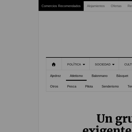
Comercios Recomendados
Alojamientos
Ofertas
Re
POLÍTICA
SOCIEDAD
CULT
Ajedrez
Atletismo
Balonmano
Básquet
Otros
Pesca
Pilota
Senderismo
Te
Un gru
exigente