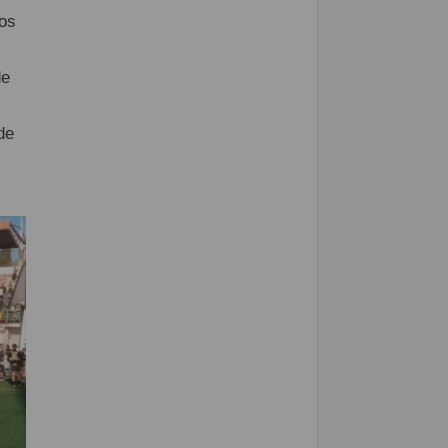
ros
de
de