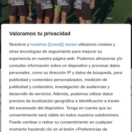
Valoramos tu privacidad
Nosotros y
nuestros {{count}} socios
utilizamos cookies y
otras tecnologías de seguimiento para mejorar su
experiencia en nuestra página web. Podemos almacenar y/o
consultar información sobre un dispositivo y procesar datos
personales, como su dirección IP y datos de búsqueda, para
El grupo antes de iniciar la p
publicidad y contenidos personalizados, medición de
rrido pronto comenzó a pasar factura. Marcos Toledo tuvo q
publicidad y contenidos, investigación de audiencias y
desarrollo de servicios. Además, podemos utilizar datos
n el kilómetro 15 debido a molestias físicas que ya arrastr
precisos de localización geográfica e identificación a través
ar, lo que dejó al equipo fuera de la clasificación por
del escaneado del dispositivo. Tenga en cuenta que su
 demás integrantes decidieron continuar la prueba a título
consentimiento será válido en todos nuestros subdominios.
Puede cambiar o retirar su consentimiento en cualquier
momento haciendo clic en el botón «Preferencias de