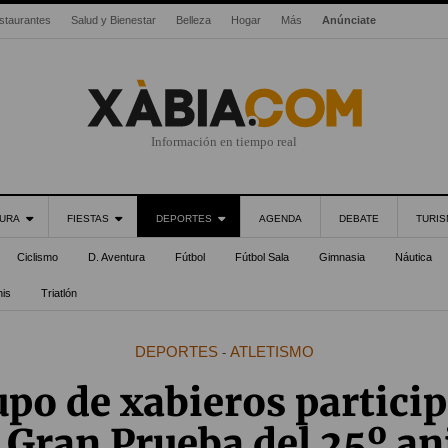
staurantes
Salud y Bienestar
Belleza
Hogar
Más
Anúnciate
Información en tiempo real
URA
FIESTAS
DEPORTES
AGENDA
DEBATE
TURI
Ciclismo
D. Aventura
Fútbol
Fútbol Sala
Gimnasia
Náutica
nis
Triatlón
DEPORTES
ATLETISMO
-
po de xabieros particip
 Gran Prueba del 25º an