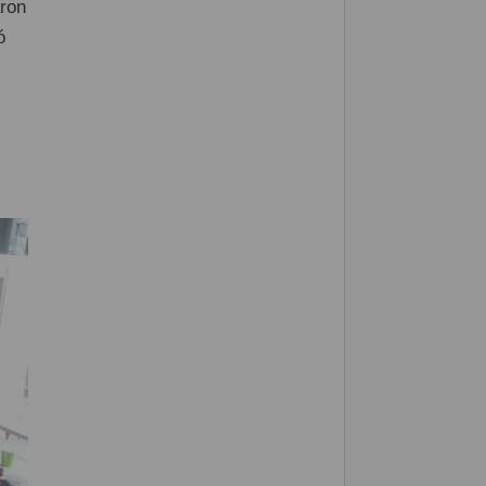
aron
ó