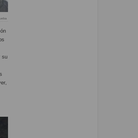
rueba
ión
os
 su
s
er,