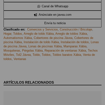
Canal de Whatsapp
Anúnciate en javea.com
Envía tu noticia
Clasificado en:
Comercios y Servicios
,
Construcción / Bricolaje
,
Hogar
,
Toldos
,
Arreglo de toldo Xàbia
,
Arreglo de toldos Xàbia
,
Automatismos Xàbia
,
Cobertores de piscina Jávea
,
Cobertores de
piscina Xàbia
,
Instalación de toldo Xàbia
,
Instalación de toldos
,
Lonas
de piscina Jávea
,
Lonas de piscinas Xàbia
,
Mamparas Xàbia
,
Mosquiteras
,
Pérgolas Xàbia
,
Reparación de ventanas Xàbia
,
Techos
Móviles
,
Tol2 Jávea
,
Toldo
,
Toldos
,
Toldos baratos Xàbia
,
Venta de
toldos
,
Ventanas
ARTÍCULOS RELACIONADOS