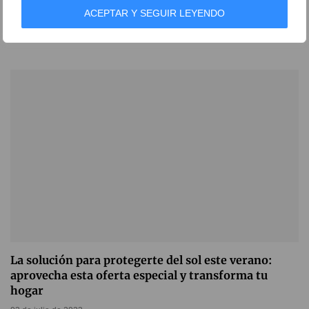
Aprovecha este descuento y comienza a disfrutar
ACEPTAR Y SEGUIR LEYENDO
del aire libre de la mano de los mejores diseños
16 de febrero de 2024
La solución para protegerte del sol este verano:
aprovecha esta oferta especial y transforma tu
hogar