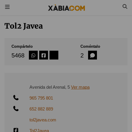
Tol2 Javea
Compártelo
Coméntalo
5468
2
Avenida del Arenal, 5
Ver mapa
965 795 801
652 882 889
tol2javea.com
Tol2Javea