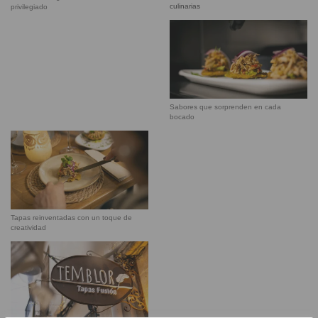
culinarias
privilegiado
Sabores que sorprenden en cada
bocado
Tapas reinventadas con un toque de
creatividad