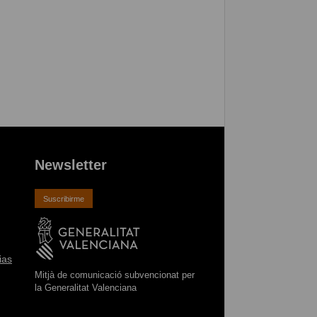
Newsletter
Suscribirme
ias
Mitjà de comunicació subvencionat per
la Generalitat Valenciana