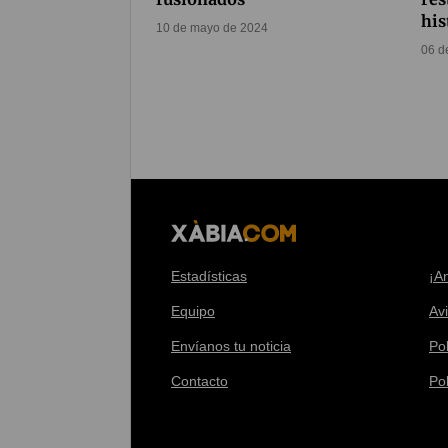
his
10 de mayo de 2024
06 d
Estadísticas
¡A
Equipo
Av
Envíanos tu noticia
Pol
Contacto
Po