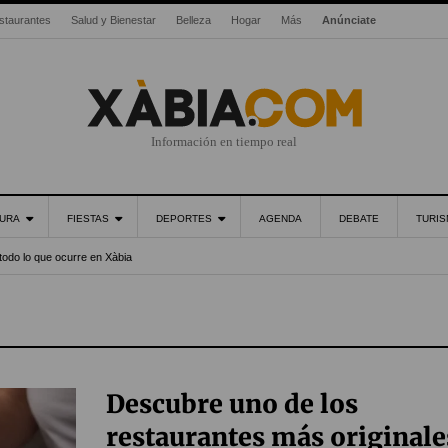
staurantes
Salud y Bienestar
Belleza
Hogar
Más
Anúnciate
Información en tiempo real
URA
FIESTAS
DEPORTES
AGENDA
DEBATE
TURI
todo lo que ocurre en Xàbia
Descubre uno de los
restaurantes más originale