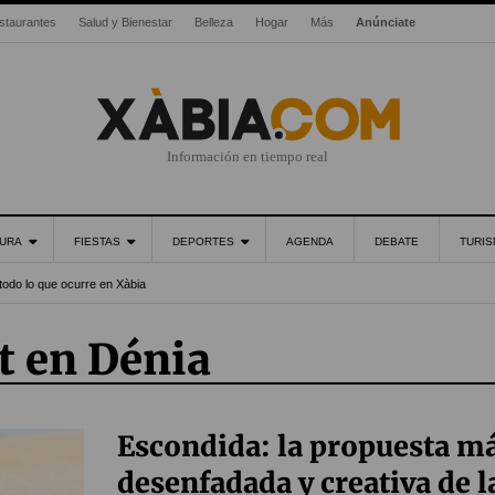
staurantes
Salud y Bienestar
Belleza
Hogar
Más
Anúnciate
Información en tiempo real
URA
FIESTAS
DEPORTES
AGENDA
DEBATE
TURI
todo lo que ocurre en Xàbia
t en Dénia
Escondida: la propuesta m
desenfadada y creativa de l