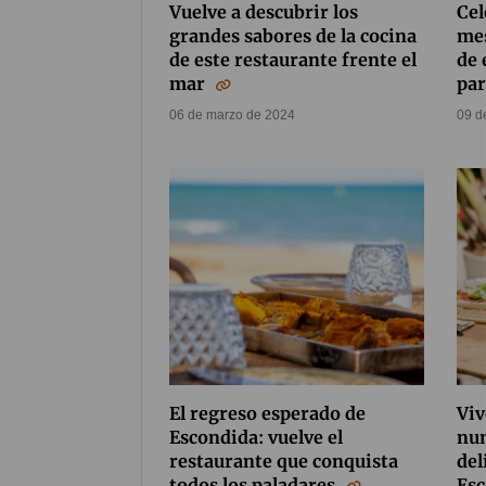
Vuelve a descubrir los
Cel
grandes sabores de la cocina
mes
de este restaurante frente el
de 
mar
par
06 de marzo de 2024
09 d
El regreso esperado de
Viv
Escondida: vuelve el
nun
restaurante que conquista
del
todos los paladares
Es