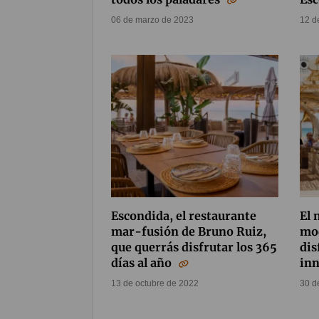
06 de marzo de 2023
12 d
Escondida, el restaurante
El 
mar-fusión de Bruno Ruiz,
mod
que querrás disfrutar los 365
dis
días al año
in
13 de octubre de 2022
30 d