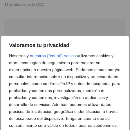
12 de diciembre de 2022
Valoramos tu privacidad
Nosotros y
nuestros {{count}} socios
utilizamos cookies y
otras tecnologías de seguimiento para mejorar su
experiencia en nuestra página web. Podemos almacenar y/o
consultar información sobre un dispositivo y procesar datos
personales, como su dirección IP y datos de búsqueda, para
publicidad y contenidos personalizados, medición de
publicidad y contenidos, investigación de audiencias y
Unas Navidades tan mágicas como deliciosas con
desarrollo de servicios. Además, podemos utilizar datos
los menús para grupos de Escondida
precisos de localización geográfica e identificación a través
01 de diciembre de 2022
del escaneado del dispositivo. Tenga en cuenta que su
consentimiento será válido en todos nuestros subdominios.