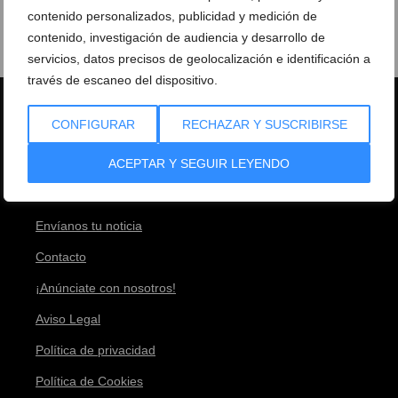
contenido personalizados, publicidad y medición de
contenido, investigación de audiencia y desarrollo de
servicios, datos precisos de geolocalización e identificación a
través de escaneo del dispositivo.
CONFIGURAR
RECHAZAR Y SUSCRIBIRSE
ACEPTAR Y SEGUIR LEYENDO
Estadísticas
Equipo
Envíanos tu noticia
Contacto
¡Anúnciate con nosotros!
Aviso Legal
Política de privacidad
Política de Cookies