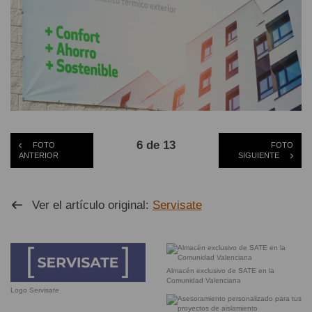
6 de 13
FOTO
FOTO
ANTERIOR
SIGUIENTE
Ver el artículo original:
Servisate
Almacén exclusivo de SATE en la
Comunidad Valenciana
Logo Servisate